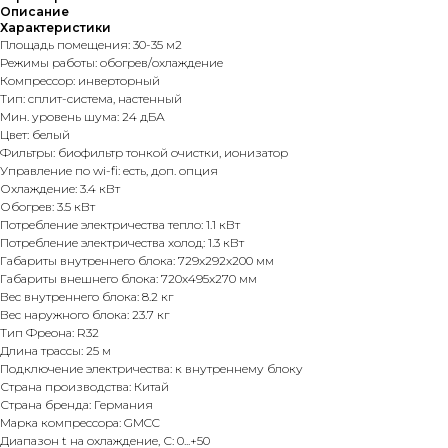
Описание
Характеристики
Площадь помещения: 30-35 м2
Режимы работы: обогрев/охлаждение
Компрессор: инверторный
Тип: сплит-система, настенный
Мин. уровень шума: 24 дБА
Цвет: белый
Фильтры: биофильтр тонкой очистки, ионизатор
Управление по wi-fi: есть, доп. опция
Охлаждение: 3.4 кВт
Обогрев: 3.5 кВт
Потребление электричества тепло: 1.1 кВт
Потребление электричества холод: 1.3 кВт
Габариты внутреннего блока: 729x292x200 мм
Габариты внешнего блока: 720x495x270 мм
Вес внутреннего блока: 8.2 кг
Вес наружного блока: 23.7 кг
Тип Фреона: R32
Длина трассы: 25 м
Подключение электричества: к внутреннему блоку
Страна производства: Китай
Страна бренда: Германия
Марка компрессора: GMCC
Диапазон t на охлаждение, С: 0...+50