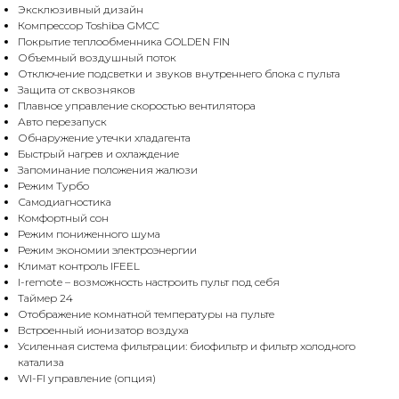
Эксклюзивный дизайн
Компрессор Toshiba GMCC
Покрытие теплообменника GOLDEN FIN
Объемный воздушный поток
Отключение подсветки и звуков внутреннего блока с пульта
Защита от сквозняков
Плавное управление скоростью вентилятора
Авто перезапуск
Обнаружение утечки хладагента
Быстрый нагрев и охлаждение
Запоминание положения жалюзи
Режим Турбо
Самодиагностика
Комфортный сон
Режим пониженного шума
Режим экономии электроэнергии
Климат контроль IFEEL
I-remote – возможность настроить пульт под себя
Таймер 24
Отображение комнатной температуры на пульте
Встроенный ионизатор воздуха
Усиленная система фильтрации: биофильтр и фильтр холодного
катализа
WI-FI управление (опция)