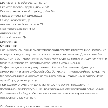
Диапазон t на обогрев, С: -15...+24
Диаметр газовой трубы, дюйм: 3/8
Диаметр жидкостной трубы, дюйм: 1/4
Предварительный фильтр: Да
Самодиагностика: Да
Автомат токовой защиты, А: 13
Max перепад высот, м: 10
Авторежим: Да
Ночной режим: Да
Дисплей: Да
Описание
Новый эргономичный пульт управления обеспечивает точную настройку
и регулировку воздушного потока с помощью жалюзи. Для того чтобы
расширить функционал устройства можно дополнить его модулем Wi-Fi и
тогда уже управлять работой устройства дистанционно.
Эффективную очистку внутреннего блока обеспечивает функция
самоочистки и антигрибковой обработки. А антикоррозийное покрытие
теплообменника и корпуса наружного блока – стабильную работу даже
при -15 градусах на улице.
При долгом отсутствии дома используйте режим поддержания
постоянной температуры +8 C во избежания обморожения помещения.
Оптимальный обдув обеспечивают автоматические вертикальные и
горизонтальные жалюзи.
Особенности и достоинства сплит системы: