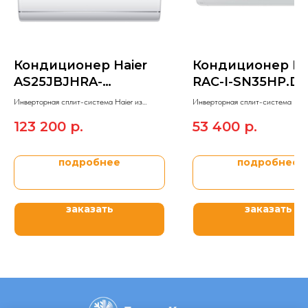
Кондиционер Haier
Кондиционер Fu
AS25JBJHRA-
RAC-I-SN35HP.D
W/1U25JEJFRA
Инверторная сплит-система Haier из
Инверторная сплит-система Funa
модельного ряда JADE SPLIT.
модельного ряда SENSEI DC Inve
123 200
р.
53 400
р.
2023.
подробнее
подробнее
заказать
заказать