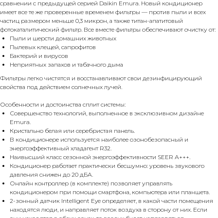
сравнении с предыдущей серией Daikin Emura. Новый кондиционер
имеет все те же проверенные временем фильтры — против пыли и всех
частиц размером меньше 0,3 микрон, а также титан-апатитовый
фотокаталитический фильтр. Все вместе фильтры обеспечивают очистку от:
Пыли и шерсти домашних животных
Пылевых клещей, сапрофитов
Бактерий и вирусов
Неприятных запахов и табачного дыма
Фильтры легко чистятся и восстанавливают свои дезинфицирующий
свойства под действием солнечных лучей.
Особенности и достоинства сплит системы:
Совершенство технологий, выполненное в эксклюзивном дизайне
Emura.
Кристально белая или серебристая панель.
В кондиционере используется наиболее озонобезопасный и
энергоэффективный хладагент R32.
Наивысший класс сезонной энергоэффективности SEER А+++.
Кондиционер работает практически бесшумно: уровень звукового
давления снижен до 20 дБА.
Онлайн контроллер (в комплекте) позволяет управлять
кондиционером при помощи смартфона, компьютера или планшета.
2-зонный датчик Intelligent Eye определяет, в какой части помещения
находятся люди, и направляет поток воздуха в сторону от них. Если