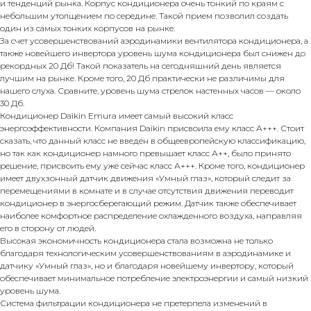
и тенденций рынка. Корпус кондиционера очень тонкий по краям с
небольшим утолщением по середине. Такой прием позволил создать
один из самых тонких корпусов на рынке.
За счет усовершенствований аэродинамики вентилятора кондиционера, а
также новейшего инвертора уровень шума кондиционера был снижен до
рекордных 20 Дб! Такой показатель на сегодняшний день является
лучшим на рынке. Кроме того, 20 Дб практически не различимы для
нашего слуха. Сравните, уровень шума стрелок настенных часов — около
30 Дб.
Кондиционер Daikin Emura имеет самый высокий класс
энергоэффективности. Компания Daikin присвоила ему класс А+++. Стоит
сказать, что данный класс не введен в общеевропейскую классификацию,
но так как кондиционер намного превышает класс А++, было принято
решение, присвоить ему уже сейчас класс А+++. Кроме того, кондиционер
имеет двухзонный датчик движения «Умный глаз», который следит за
перемещениями в комнате и в случае отсутствия движения переводит
кондиционер в энергосберегающий режим. Датчик также обеспечивает
наиболее комфортное распределение охлажденного воздуха, направляя
его в сторону от людей.
Высокая экономичность кондиционера стала возможна не только
благодаря технологическим усовершенствованиям в аэродинамике и
датчику «Умный глаз», но и благодаря новейшему инвертору, который
обеспечивает минимальное потребление электроэнергии и самый низкий
уровень шума.
Система фильтрации кондиционера не претерпела изменений в