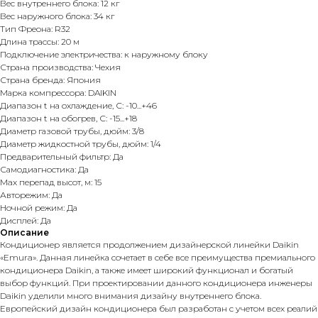
Вес внутреннего блока: 12 кг
Вес наружного блока: 34 кг
Тип Фреона: R32
Длина трассы: 20 м
Подключение электричества: к наружному блоку
Страна производства: Чехия
Страна бренда: Япония
Марка компрессора: DAIKIN
Диапазон t на охлаждение, С: -10...+46
Диапазон t на обогрев, С: -15...+18
Диаметр газовой трубы, дюйм: 3/8
Диаметр жидкостной трубы, дюйм: 1/4
Предварительный фильтр: Да
Самодиагностика: Да
Max перепад высот, м: 15
Авторежим: Да
Ночной режим: Да
Дисплей: Да
Описание
Кондиционер является продолжением дизайнерской линейки Daikin
«Emura». Данная линейка сочетает в себе все преимущества премиального
кондиционера Daikin, а также имеет широкий функционал и богатый
выбор функций. При проектировании данного кондиционера инженеры
Daikin уделили много внимания дизайну внутреннего блока.
Европейский дизайн кондиционера был разработан с учетом всех реалий