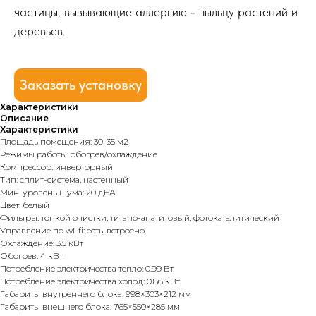
частицы, вызывающие аллергию - пыльцу растений и
деревьев.
Заказать установку
Характеристики
Описание
Характеристики
Площадь помещения: 30-35 м2
Режимы работы: обогрев/охлаждение
Компрессор: инверторный
Тип: сплит-система, настенный
Мин. уровень шума: 20 дБА
Цвет: белый
Фильтры: тонкой очистки, титано-апатитовый, фотокаталитический
Управление по wi-fi: есть, встроено
Охлаждение: 3.5 кВт
Обогрев: 4 кВт
Потребление электричества тепло: 0.99 Вт
Потребление электричества холод: 0.86 кВт
Габариты внутреннего блока: 998×303×212 мм
Габариты внешнего блока: 765×550×285 мм