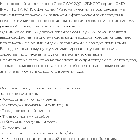
Инверторный кондиционер Gree GWH12QC-K3DNC2G серии LOMO
INVERTER ARCTIC с функцией "Автоматический выбор режима" - в
зависимости от значений заданной и фактической температуры в
помещении микропроцессор автоматически переключит сплит-систему в
режим обогрева, осушения или охлаждения.
Одним из основных достоинств Gree GWH12QC-K3DNC2G является
высокоэффективная система фильтрации воздуха, которая справляется
практически с любыми видами загрязнений в воздухе помещения.
Благодаря плавному пуску минимизированы пусковые токи и
существенно снижена нагрузка на механические части.
Сплит-система рассчитана на эксплуатацию при холодах до -22 градусов,
что дает возможность очень экономно обогревать ваше помещение
значительную часть холодного времени года.
Особенности и достоинства сплит системы:
Классический стиль
• Комфортный «ночной» режим
• Многофункциональный фильтр (3 в 1)
• Предварительный фильтр
• Фильтр с ионами серебра
• Объемный воздушный поток
• Самоочистка
Класс энергоэффективности А++/ А+
Качественное антикоррозийное покрытие теплообменника