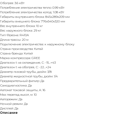
Обогрев: 3.6 кВт
Потребление электричества тепло: 0.99 кВт
Потребление электричества холод: 1.08 кВт
Габариты внутреннего блока: 845x289x209 мм
Габариты внешнего блока: 776x540x320 мм
Вес внутреннего блока: 10 кг
Вес наружного блока: 29 кг
Тип Фреона: R410A
Длина трассы: 20 м
Подключение электричества: к наружному блоку
Страна производства: Китай
Страна бренда: Китай
Марка компрессора: GREE
Диапазон t на охлаждение, С: -15...+43
Диапазон t на обогрев, С: -22...+24
Диаметр газовой трубы, дюйм: 3/8
Диаметр жидкостной трубы, дюйм: 1/4
Предварительный фильтр: Да
Самодиагностика: Да
Автомат токовой защиты, А: 16
Max перепад высот, м: 10
Авторежим: Да
Ночной режим: Да
Дисплей: Да
Описание