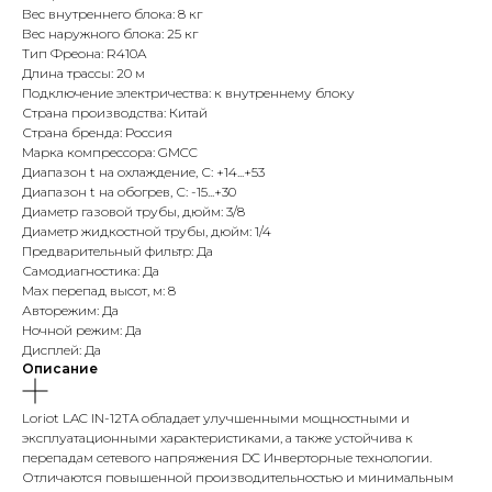
Вес внутреннего блока: 8 кг
Вес наружного блока: 25 кг
Тип Фреона: R410A
Длина трассы: 20 м
Подключение электричества: к внутреннему блоку
Страна производства: Китай
Страна бренда: Россия
Марка компрессора: GMCC
Диапазон t на охлаждение, С: +14...+53
Диапазон t на обогрев, С: -15...+30
Диаметр газовой трубы, дюйм: 3/8
Диаметр жидкостной трубы, дюйм: 1/4
Предварительный фильтр: Да
Самодиагностика: Да
Max перепад высот, м: 8
Авторежим: Да
Ночной режим: Да
Дисплей: Да
Описание
Loriot LAC IN-12TA обладает улучшенными мощностными и
эксплуатационными характеристиками, а также устойчива к
перепадам сетевого напряжения DC Инверторные технологии.
Отличаются повышенной производительностью и минимальным