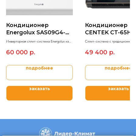
Кондиционер
Кондиционер
Energolux SAS09G4-
CENTEK CT-65H1
AI/SAU09G4-AI
Инверторная сплит-система Energolux из
Сплит-система c традиционным 
модельного ряда Geneva 4.
управления On/Off CENTEK BLA
60 000
р.
49 400
р.
MIRROR.
подробнее
подробнее
заказать
заказать