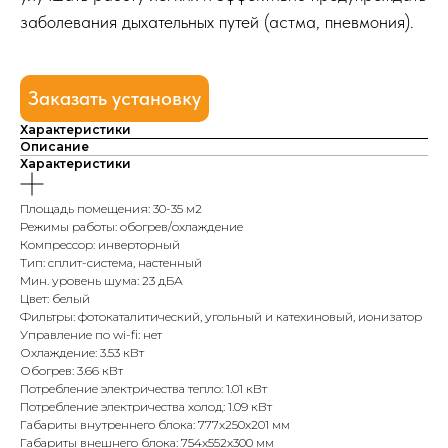
заболевания дыхательных путей (астма, пневмония).
Заказать установку
Характеристики
Описание
Характеристики
Площадь помещения: 30-35 м2
Режимы работы: обогрев/охлаждение
Компрессор: инверторный
Тип: сплит-система, настенный
Мин. уровень шума: 23 дБА
Цвет: белый
Фильтры: фотокаталитический, угольный и катехиновый, ионизатор
Управление по wi-fi: нет
Охлаждение: 3.53 кВт
Обогрев: 3.66 кВт
Потребление электричества тепло: 1.01 кВт
Потребление электричества холод: 1.09 кВт
Габариты внутреннего блока: 777x250x201 мм
Габариты внешнего блока: 754x552x300 мм