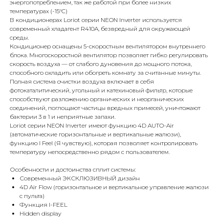
энергопотреблением, так же работой при более низких
температурах (-15°C)
В кондиционерах Loriot серии NEON Inverter используется
современный хладагент R410A, безвредный для окружающей
среды.
Кондиционер оснащены 5-скоростным вентилятором внутреннего
блока. Многоскоростной вентилятор позволяет гибко регулировать
скорость воздуха — от слабого дуновения до мощного потока,
способного охладить или обогреть комнату за считанные минуты.
Полная система очистки воздуха включает в себя
фотокаталитический, угольный и катехиновый фильтр, которые
способствуют разложению органических и неорганических
соединений, поглощают частицы вредных примесей, уничтожают
бактерии 3 в 1 и неприятные запахи.
Loriot серии NEON Inverter имеют функцию 4D AUTO-Air
(автоматические горизонтальные и вертикальные жалюзи),
функцию I Feel (Я чувствую), которая позволяет контролировать
температуру непосредственно рядом с пользователем.
Особенности и достоинства сплит системы:
Современный ЭКСКЛЮЗИВНЫЙ дизайн
4D Air Flow (горизонтальное и вертикальное управление жалюзи
с пульта)
Функция I-FEEL
Hidden display