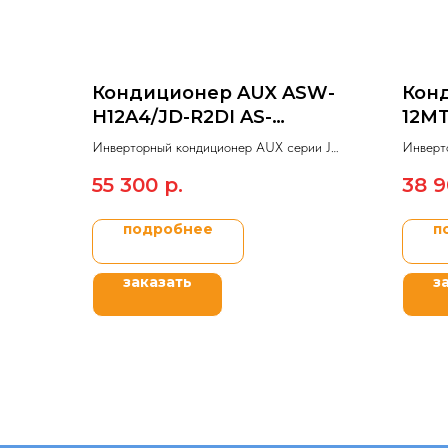
Кондиционер AUX ASW-
Конд
H12A4/JD-R2DI AS-
12MT
H12A4/JD-R2DI
Инверторный кондиционер AUX серии J
Инверт
Progressive Inverter.
модель
55 300
р.
38 
подробнее
п
заказать
з