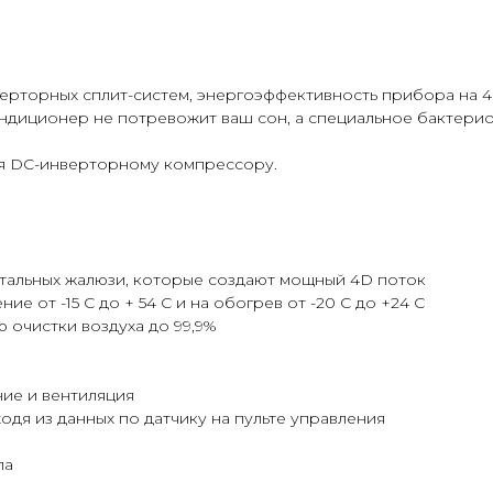
нверторных сплит-систем, энергоэффективность прибора на 
ондиционер не потревожит ваш сон, а специальное бактери
я DC-инверторному компрессору.
нтальных жалюзи, которые создают мощный 4D поток
 от -15 С до + 54 С и на обогрев от -20 С до +24 С
 очистки воздуха до 99,9%
ние и вентиляция
ходя из данных по датчику на пульте управления
ла