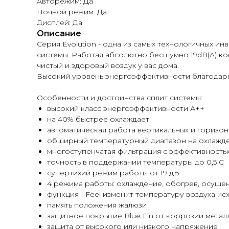
Авторежим: Да
Ночной режим: Да
Дисплей: Да
Описание
Серия Evolution - одна из самых технологичных и
системы. Работая абсолютно бесшумно 19dB(A) к
чистый и здоровый воздух у вас дома.
Высокий уровень энергоэффективности благодар
Особенности и достоинства сплит системы:
высокий класс энергоэффективности А++
на 40% быстрее охлаждает
автоматическая работа вертикальных и горизо
обширный температурный диапазон на охлаждение
многоступенчатая фильтрация с эффективностью
точность в поддержании температуры до 0,5 С
супертихий режим работы от 19 дБ
4 режима работы: охлаждение, обогрев, осуше
функция I Feel изменит температуру воздуха ис
память положения жалюзи
защитное покрытие Blue Fin от коррозии метал
защита от высокого или низкого напряжение