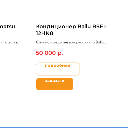
matsu
Кондиционер Ballu BSEI-
12HN8
himatsu из
Сплит-система инверторного типа Ballu
 2023 DC
Platinum DC inverter.
50 000
р.
подробнее
заказать