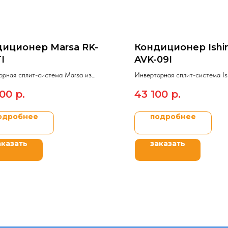
иционер Marsa RK-
Кондиционер Ishi
I
AVK-09I
орная сплит-система Marsa из
Инверторная сплит-система Is
ного ряда ASTRO INVERTER.
модельного ряда OSAKA NEW
900
р.
43 100
р.
INVERTER.
одробнее
подробнее
аказать
заказать