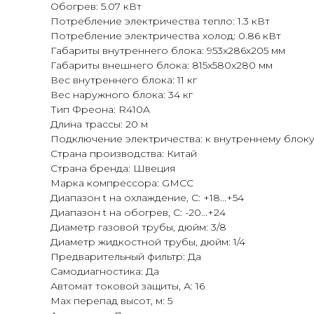
Обогрев: 5.07 кВт
Потребление электричества тепло: 1.3 кВт
Потребление электричества холод: 0.86 кВт
Габариты внутреннего блока: 953x286x205 мм
Габариты внешнего блока: 815x580x280 мм
Вес внутреннего блока: 11 кг
Вес наружного блока: 34 кг
Тип Фреона: R410A
Длина трассы: 20 м
Подключение электричества: к внутреннему блок
Страна производства: Китай
Страна бренда: Швеция
Марка компрессора: GMCC
Диапазон t на охлаждение, С: +18...+54
Диапазон t на обогрев, С: -20...+24
Диаметр газовой трубы, дюйм: 3/8
Диаметр жидкостной трубы, дюйм: 1/4
Предварительный фильтр: Да
Самодиагностика: Да
Автомат токовой защиты, А: 16
Max перепад высот, м: 5