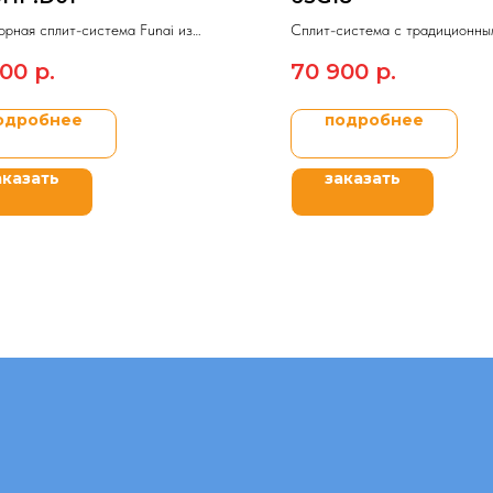
рная сплит-система Funai из
Сплит-система c традиционны
ного ряда KATANA Inverter NEW
управления On/Off CENTEKl
800
р.
70 900
р.
GRAY.
одробнее
подробнее
аказать
заказать