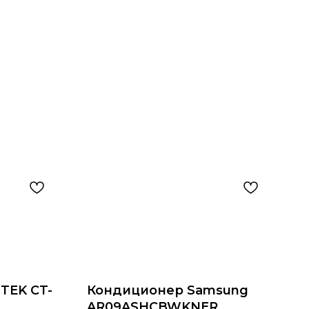
TEK CT-
Кондиционер Samsung
AR09ASHCBWKNER