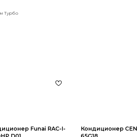
им Турбо
иционер Funai RAC-I-
Кондиционер CEN
HP.D01
65G18