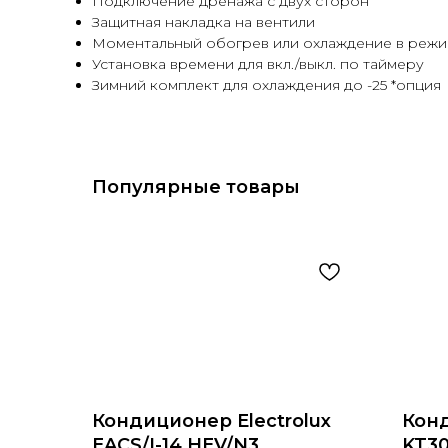
Подключение дренажа с двух сторон
Защитная накладка на вентили
Моментальный обогрев или охлаждение в реж
Установка времени для вкл./выкл. по таймеру
Зимний комплект для охлаждения до -25 *опция
Популярные товары
Кондиционер Electrolux
Конд
EACS/I-14 HEV/N3
KT30