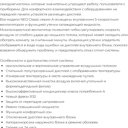
самодиагностики, которые значительно упрощают работу пользователя с
приборами. Для комфортного взаимодействия с оборудованием на
передней панели устройств размещен дисплей.
Все модели NEO Classic серии A оснащены внутренним 5-скоростным
вентилятором и функцией утечки охлаждающей жидкости.
Многоскоростной вентилятор позволяет гибко регулировать скорость
воздуха: от слабого удара до мощного потока, который может охладить или
обогреть комнату за считанные минуты. Индикация утечки хладагента
отображается в виде кода ошибки на дисплее внутреннего блока, помогая
вовремя обнаружить проблему и предотвратить отказ сплит-системы.
Особенности и достоинства сплит системы:
оризонтальное и вертикальное управление воздушным потоком
Стильный полупрозрачный дисплей с отображением температуры
Измерение температуры в месте нахождение пульта
Высококачественная очистка воздуха включая угольный и
формальдегидный фильтр
Высокоэффективный кондиционер класса потребления А
Новый фреон R32
Защита от перепадов напряжения
Режим повышенной мощности
Функция комфортный сон
Отключение дисплея внутреннего блока
Авторазморозка наружного блока в режиме обогрева
Таймер на 24 часа