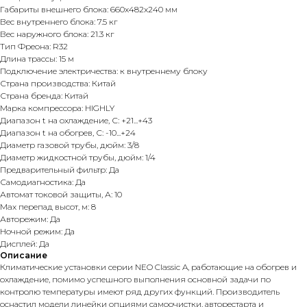
Габариты внешнего блока: 660x482x240 мм
Вес внутреннего блока: 7.5 кг
Вес наружного блока: 21.3 кг
Тип Фреона: R32
Длина трассы: 15 м
Подключение электричества: к внутреннему блоку
Страна производства: Китай
Страна бренда: Китай
Марка компрессора: HIGHLY
Диапазон t на охлаждение, С: +21...+43
Диапазон t на обогрев, С: -10...+24
Диаметр газовой трубы, дюйм: 3/8
Диаметр жидкостной трубы, дюйм: 1/4
Предварительный фильтр: Да
Самодиагностика: Да
Автомат токовой защиты, А: 10
Max перепад высот, м: 8
Авторежим: Да
Ночной режим: Да
Дисплей: Да
Описание
Климатические установки серии NEO Classic A, работающие на обогрев и
охлаждение, помимо успешного выполнения основной задачи по
контролю температуры имеют ряд других функций. Производитель
оснастил модели линейки опциями самоочистки, авторестарта и