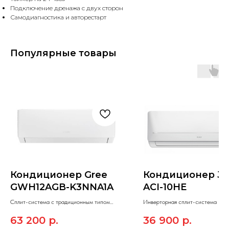
Подключение дренажа с двух сторон
Самодиагностика и авторестарт
Популярные товары
Кондиционер Gree
Кондиционер JA
GWH12AGB-K3NNA1A
ACI-10HE
Сплит-система c традиционным типом
Инверторная сплит-система JAX
управления On/Of Gree PULAR.
модельного ряда HAYMAN inverter
63 200
р.
36 900
р.