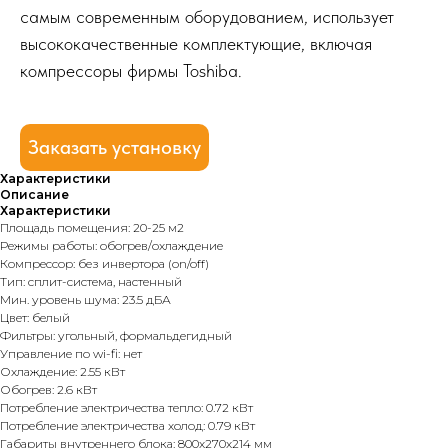
самым современным оборудованием, использует
высококачественные комплектующие, включая
компрессоры фирмы Toshiba.
Заказать установку
Характеристики
Описание
Характеристики
Площадь помещения: 20-25 м2
Режимы работы: обогрев/охлаждение
Компрессор: без инвертора (on/off)
Тип: сплит-система, настенный
Мин. уровень шума: 23.5 дБА
Цвет: белый
Фильтры: угольный, формальдегидный
Управление по wi-fi: нет
Охлаждение: 2.55 кВт
Обогрев: 2.6 кВт
Потребление электричества тепло: 0.72 кВт
Потребление электричества холод: 0.79 кВт
Габариты внутреннего блока: 800x270x214 мм