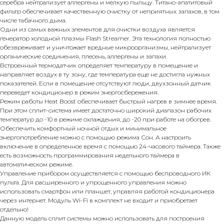
серебра нейтрализует аллергены и мелкую пыльцу. Титано-апатитовый
фильтр обеспечивает качественную очистку от неприятных запахов, в том
числе табачного дыма.
Одни из самых важных элементов для очистки воздуха является
генератор холодной плазмы Flash Streamer. Эта технология полностью
обезвреживает и уничтожает вредные микроорганизмы, нейтрализует
органические соединения, плесень, аллергены и запахи.
Встроенный термодатчик определяет температуру в помещение и
направляет воздух в ту зону, где температура еще не достигла нужных
показателей. Если в помещение отсутствуют люди, двухзонный датчик
переведет кондиционер в режим энергосбережения.
Режим работы Heat Boost обеспечивает быстрый нагрев в зимнее время.
При этом сплит-система имеет достаточно широкий диапазон рабочих
температур до -10 в режиме охлаждения, до -20 при работе на обогрев.
Обеспечить комфортный ночной отдых и минимальное
энергопотребление можно с помощью режима Сон. А настроить
включение в определенное время с помощью 24-часового таймера. Также
есть возможность программирования недельного таймера в
автоматическом режиме.
Управление прибором осуществляется с помощью беспроводного ИК
пульта. Для расширенного и упрощенного управления можно
использовать смартфон или планшет, управляя работой кондиционера
через интернет. Модуль Wi-Fi в комплект не входит и приобретает
отдельно!
Данную модель сплит системы можно использовать для построения