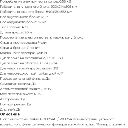
Потребление электричества холод: 0.56 кВт
Габариты внутреннего блока: 900x214x305 мм
Габариты внешнего блока: 840x350x553 мм
Вес внутреннего блока: 12 кг
Вес наружного блока: 32 кг
Тип Фреона: R32
Длина трассы: 20 м
Подключение электричества: к наружному блоку
Страна производства: Чехия
Страна бренда: Япония
Марка компрессора: DAIKIN
Диапазон t на охлаждение, С: -10...+50
Диапазон t на обогрев, С: -20...+24
Диаметр газовой трубы, дюйм: 3/8
Диаметр жидкостной трубы, дюйм: 1/4
Предварительный фильтр: Да
Самодиагностика: Да
Автомат токовой защиты, А: 13
Max перепад высот, м: 15
Авторежим: Да
Ночной режим: Да
Дисплей: Да
Описание
В сплит-системе Daikin FTXJ25AB / RXJ25A помимо традиционного
воздушного фильтра имеются фильтры тонкой очистки. Фильтр с ионами