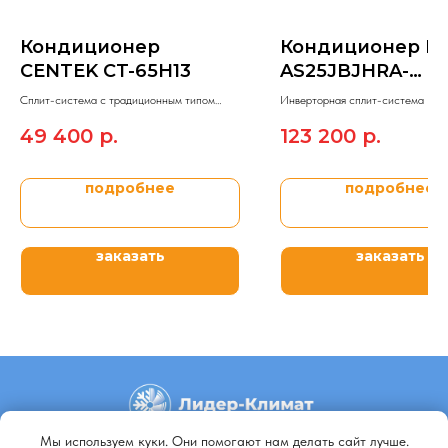
Кондиционер
Кондиционер Ha
CENTEK CT-65H13
AS25JBJHRA-
W/1U25JEJFRA
Сплит-система c традиционным типом
Инверторная сплит-система Haie
управления On/Off CENTEK BLACK
модельного ряда JADE SPLIT.
49 400
р.
123 200
р.
MIRROR.
подробнее
подробнее
заказать
заказать
Мы используем куки. Они помогают нам делать сайт лучше.