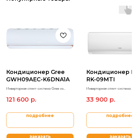
Кондиционер Gree
Кондиционер Ma
GWH09AEC-K6DNA1A
RK-09MTI
Инверторная сплит-система Gree из
Инверторная сплит-система Mar
модельного ряда G-TECH INVERTER R32.
модельного ряда ASTRO INVERTE
121 600
р.
33 900
р.
подробнее
подробнее
заказать
заказать