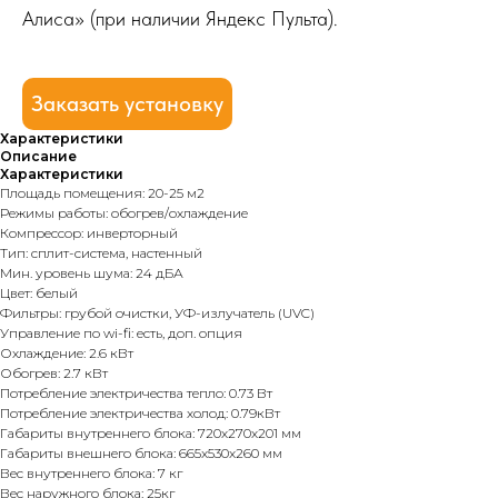
Алиса» (при наличии Яндекс Пульта).
Заказать установку
Характеристики
Описание
Характеристики
Площадь помещения: 20-25 м2
Режимы работы: обогрев/охлаждение
Компрессор: инверторный
Тип: сплит-система, настенный
Мин. уровень шума: 24 дБА
Цвет: белый
Фильтры: грубой очистки, УФ-излучатель (UVC)
Управление по wi-fi: есть, доп. опция
Охлаждение: 2.6 кВт
Обогрев: 2.7 кВт
Потребление электричества тепло: 0.73 Вт
Потребление электричества холод: 0.79кВт
Габариты внутреннего блока: 720х270х201 мм
Габариты внешнего блока: 665x530x260 мм
Вес внутреннего блока: 7 кг
Вес наружного блока: 25кг