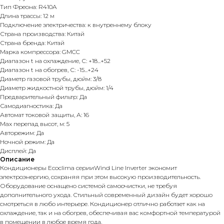
Тип Фреона: R410A
Длина трассы: 12 м
Подключение электричества: к внутреннему блоку
Страна производства: Китай
Страна бренда: Китай
Марка компрессора: GMCC
Диапазон t на охлаждение, С: +18...+52
Диапазон t на обогрев, С: -15...+24
Диаметр газовой трубы, дюйм: 3/8
Диаметр жидкостной трубы, дюйм: 1/4
Предварительный фильтр: Да
Самодиагностика: Да
Автомат токовой защиты, А: 16
Max перепад высот, м: 5
Авторежим: Да
Ночной режим: Да
Дисплей: Да
Описание
Кондиционеры Ecoclima серииWind Line Inverter экономит
электроэнергию, сохраняя при этом высокую производительность.
Оборудование оснащено системой самоочистки, не требуя
дополнительного ухода. Стильный современный дизайн будет хорошо
смотреться в любо интерьере. Кондиционер отлично работает как на
охлаждение, так и на обогрев, обеспечивая вас комфортной температурой
в помещении в любое время года.