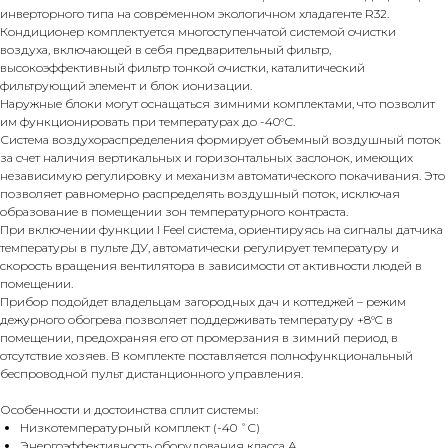
инверторного типа на современном экологичном хладагенте R32.
Кондиционер комплектуется многоступенчатой системой очистки
воздуха, включающей в себя предварительный фильтр,
высокоэффективный фильтр тонкой очистки, каталитический
фильтрующий элемент и блок ионизации.
Наружные блоки могут оснащаться зимними комплектами, что позволит
им функционировать при температурах до -40°С.
Система воздухораспределения формирует объемный воздушный поток
за счет наличия вертикальных и горизонтальных заслонок, имеющих
независимую регулировку и механизм автоматического покачивания. Это
позволяет равномерно распределять воздушный поток, исключая
образование в помещении зон температурного контраста.
При включении функции I Feel система, ориентируясь на сигналы датчика
температуры в пульте ДУ, автоматически регулирует температуру и
скорость вращения вентилятора в зависимости от активности людей в
помещении.
Прибор подойдет владельцам загородных дач и коттеджей – режим
дежурного обогрева позволяет поддерживать температуру +8°C в
помещении, предохраняя его от промерзания в зимний период в
отсутствие хозяев. В комплекте поставляется полнофункциональный
беспроводной пульт дистанционного управления.
Особенности и достоинства сплит системы:
Низкотемпературный комплект (-40 ˚С)
Энергоэффективность оборудования класса А