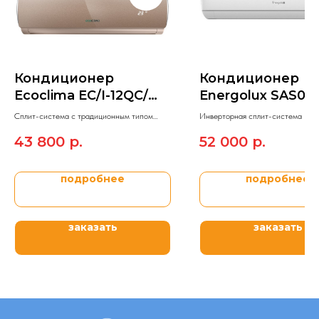
Кондиционер
Кондиционер
Ecoclima EC/I-12QC/
Energolux SAS09
ECW/I-12QCB
AI/SAU09Z4-AI
Сплит-система c традиционным типом
Инверторная сплит-система Ener
управления On/Off Ecoclima Wind Line
модельного ряда ZURICH.
43 800
р.
52 000
р.
Inverter.
подробнее
подробнее
заказать
заказать