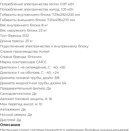
Потребление электричества тепло: 0.97 кВт
Потребление электричества холод: 1.05 кВт
Габариты внутреннего блока: 729x292x200 мм
Габариты внешнего блока: 720x495x270 мм
Вес внутреннего блока: 8 кг
Вес наружного блока: 23 кг
Тип Фреона: R32
Длина трассы: 25 м
Подключение электричества: к внутреннему блоку
Страна производства: Китай
Страна бренда: Япония
Марка компрессора: GMCC
Диапазон t на охлаждение, С: -40...+50
Диапазон t на обогрев, С: -40...+24
Диаметр газовой трубы, дюйм: 3/8
Диаметр жидкостной трубы, дюйм: 1/4
Предварительный фильтр: Да
Самодиагностика: Да
Автомат токовой защиты, А: 16
Max перепад высот, м: 10
Авторежим: Да
Ночной режим: Да
Дисплей: Да
Описание
Настенная сплит-система относится к категории бытовых кондиционеров