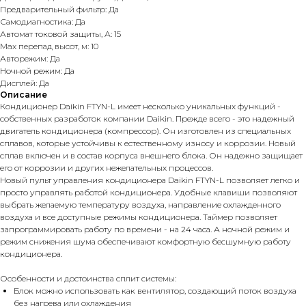
Предварительный фильтр: Да
Самодиагностика: Да
Автомат токовой защиты, А: 15
Max перепад высот, м: 10
Авторежим: Да
Ночной режим: Да
Дисплей: Да
Описание
Кондиционер Daikin FTYN-L имеет несколько уникальных функций -
собственных разработок компании Daikin. Прежде всего - это надежный
двигатель кондиционера (компрессор). Он изготовлен из специальных
сплавов, которые устойчивы к естественному износу и коррозии. Новый
сплав включен и в состав корпуса внешнего блока. Он надежно защищает
его от коррозии и других нежелательных процессов.
Новый пульт управления кондиционера Daikin FTYN-L позволяет легко и
просто управлять работой кондиционера. Удобные клавиши позволяют
выбрать желаемую температуру воздуха, направление охлажденного
воздуха и все доступные режимы кондиционера. Таймер позволяет
запрограммировать работу по времени - на 24 часа. А ночной режим и
режим снижения шума обеспечивают комфортную бесшумную работу
кондиционера.
Особенности и достоинства сплит системы:
Блок можно использовать как вентилятор, создающий поток воздуха
без нагрева или охлаждения