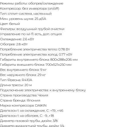
Режимы работы: обогрев/охлаждение
Компрессор: без инвертора (on/off)
Тип: сплит-система, настенный
Мин. уровень шума: 25 дБА
Цвет: белый
Фильтры: воздушный грубой очистки
Управление по wi-fi: есть, доп. опция
Охлаждение: 2.6 кВт
Обогрев: 2.8 кВт
Потребление электричества тепло: 0.78 Вт
Потребление электричества холод: 0.77 кВт
Габариты внутреннего блока: 800x288x206 мм
Габариты внешнего блока: 700x521x250 мм
Вес внутреннего блока: 9 кг
Вес наружного блока: 29 кг
Тип Фреона: R410A
Длина трассы: 20 м
Подключение электричества: к внутреннему блоку
Страна производства: Чехия
Страна бренда: Япония
Марка компрессора: DAIKIN
Диапазон t на охлаждение, С: +19...+46
Диапазон t на обогрев, С: -9...+18
Диаметр газовой трубы, дюйм: 3/8
Диаметр жидкостной трубы, дюйм: 1/4