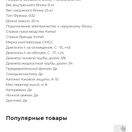
Вес внутреннего блока: 9 кг
Вес наружного блока: 25 кг
Тип Фреона: R32
Длина трассы: 20 м
Подключение электричества: к наружному блоку
Страна производства: Китай
Страна бренда: Китай
Марка компрессора: GMCC
Диапазон t на охлаждение, С: -15...+43
Диапазон t на обогрев, С: -17...+24
Диаметр газовой трубы, дюйм: 3/8
Диаметр жидкостной трубы, дюйм: 1/4
Предварительный фильтр: Да
Самодиагностика: Да
Автомат токовой защиты, А: 10
Max перепад высот, м: 8
Авторежим: Да
Ночной режим: Да
Дисплей: Да
Популярные товары