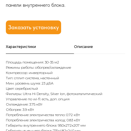
панели внутреннего блока.
Заказать установку
Характеристики
Описание
Площадь помещения: 30-35 м2
Режимы работы: обогрев/охлаждение
Компрессор: инверторный
Тип: сплит-система, настенный
Мин. уровень шума: 23 дБА
Цвет: серебристый
Фильтры: Ultra Hi Density, Silver Ion, фотокаталитический
Управление по wi-fi: есть, доп. опция
Охлаждение: 3.75 кВт
Обогрев: 3.9 кВт
Потребление электричества тепло: 0.72 кВт
Потребление электричества холод: 0.83 кВт
Габариты внутреннего блока: 950x272x207 мм
Габариты внешнего блока: 715x482x240 мм