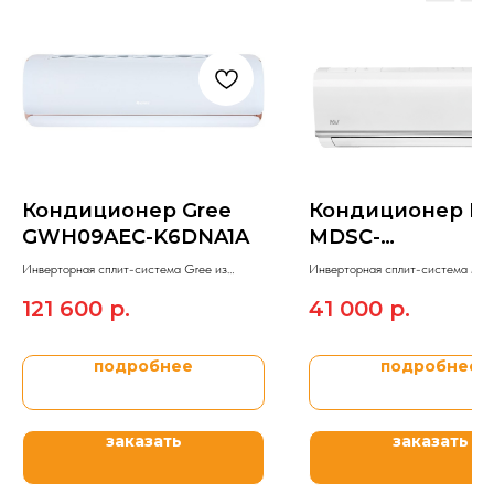
Кондиционер Gree
Кондиционер M
GWH09AEC-K6DNA1A
MDSC-
09HRDN8/MDOC
Инверторная сплит-система Gree из
Инверторная сплит-система MD
09HDN8
модельного ряда G-TECH INVERTER R32.
модельного ряда Classic Inverter.
121 600
р.
41 000
р.
подробнее
подробнее
заказать
заказать