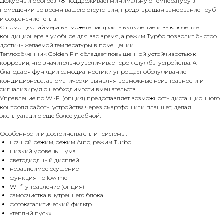
Дежурный обогрев +8 поддерживает минимальную температуру в
помещении во время вашего отсутствия, предотвращая замерзание труб
и сохранение тепла.
С помощью таймера вы можете настроить включение и выключение
кондиционера в удобное для вас время, а режим Турбо позволит быстро
достичь желаемой температуры в помещении.
Теплообменник Golden Fin обладает повышенной устойчивостью к
коррозии, что значительно увеличивает срок службы устройства. А
благодаря функции самодиагностики упрощает обслуживание
кондиционера, автоматически выявляя возможные неисправности и
сигнализируя о необходимости вмешательств.
Управление по Wi-Fi (опция) предоставляет возможность дистанционного
контроля работы устройства через смартфон или планшет, делая
эксплуатацию еще более удобной.
Особенности и достоинства сплит системы:
ночной режим, режим Auto, режим Turbo
низкий уровень шума
светодиодный дисплей
независимое осушение
функция Follow me
Wi-fi управление (опция)
самоочистка внутреннего блока
фотокаталитический фильтр
«теплый пуск»