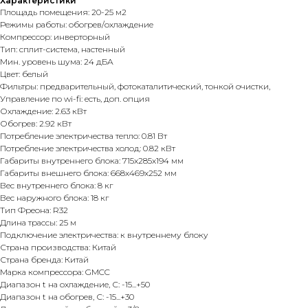
Характеристики
Площадь помещения: 20-25 м2
Режимы работы: обогрев/охлаждение
Компрессор: инверторный
Тип: сплит-система, настенный
Мин. уровень шума: 24 дБА
Цвет: белый
Фильтры: предварительный, фотокаталитический, тонкой очистки,
Управление по wi-fi: есть, доп. опция
Охлаждение: 2.63 кВт
Обогрев: 2.92 кВт
Потребление электричества тепло: 0.81 Вт
Потребление электричества холод: 0.82 кВт
Габариты внутреннего блока: 715x285x194 мм
Габариты внешнего блока: 668x469x252 мм
Вес внутреннего блока: 8 кг
Вес наружного блока: 18 кг
Тип Фреона: R32
Длина трассы: 25 м
Подключение электричества: к внутреннему блоку
Страна производства: Китай
Страна бренда: Китай
Марка компрессора: GMCC
Диапазон t на охлаждение, С: -15...+50
Диапазон t на обогрев, С: -15...+30