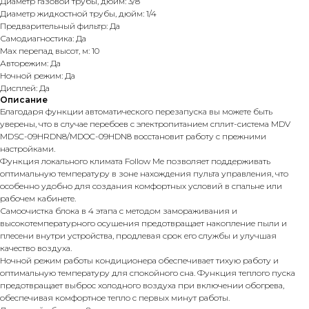
Диаметр газовой трубы, дюйм: 3/8
Диаметр жидкостной трубы, дюйм: 1/4
Предварительный фильтр: Да
Самодиагностика: Да
Max перепад высот, м: 10
Авторежим: Да
Ночной режим: Да
Дисплей: Да
Описание
Благодаря функции автоматического перезапуска вы можете быть
уверены, что в случае перебоев с электропитанием сплит-система MDV
MDSC-09HRDN8/MDOC-09HDN8 восстановит работу с прежними
настройками.
Функция локального климата Follow Me позволяет поддерживать
оптимальную температуру в зоне нахождения пульта управления, что
особенно удобно для создания комфортных условий в спальне или
рабочем кабинете.
Самоочистка блока в 4 этапа с методом замораживания и
высокотемпературного осушения предотвращает накопление пыли и
плесени внутри устройства, продлевая срок его службы и улучшая
качество воздуха.
Ночной режим работы кондиционера обеспечивает тихую работу и
оптимальную температуру для спокойного сна. Функция теплого пуска
предотвращает выброс холодного воздуха при включении обогрева,
обеспечивая комфортное тепло с первых минут работы.