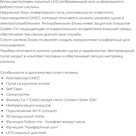
блока расположен скрытый LED отображающий всю информацию о
работе сплит системы.
Наружный блок инверторного типа, компрессор от известного
производителя GMCC, который отличается низким уровнем шума и
электропотреблением. Теплообменник блока имеет защитное покрытие
Golden Fin защищающее от коррозионных воздействий внешней среды,
обеспечивая тем самым долгий срок службы.
Сплит-система Rovex позволяет создать микроклимат комфортный для
пользователя.
Прибор отличается низким уровнем шума и надежностью. Беспроводной
пульт входит в комплект поставки и обеспечивает легкую настройку
системы.
Особенности и достоинства сплит системы:
Компрессор GMCC
Пульт на русском языке
Self Clean
Самоочистка
Фильтр 3 в 1 "Cold Catalyst+Activ Carbon+Silver ION"
Нейтрализация вирусов
Подключение Wi-Fi (опция)
3D воздушный поток
Функция Follow me - Комфорт вокруг меня
Функция "Комфортный сон"
LED скрытый дисплей