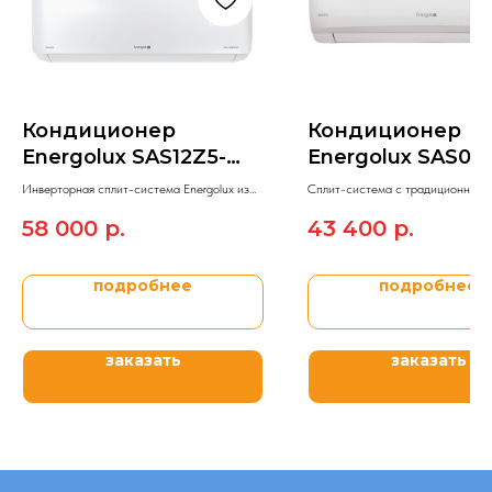
Кондиционер
Кондиционер
Energolux SAS12Z5-
Energolux SAS09
AI/SAU12Z5-AI
A/SAU09BD1-A
Инверторная сплит-система Energolux из
Сплит-система c традиционным 
модельного ряда Zurich 5 Inverter DC.
управления On/Off Energolux BA
58 000
р.
43 400
р.
подробнее
подробнее
заказать
заказать