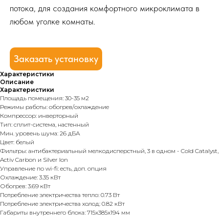
потока, для создания комфортного микроклимата в
любом уголке комнаты.
Заказать установку
Характеристики
Описание
Характеристики
Площадь помещения: 30-35 м2
Режимы работы: обогрев/охлаждение
Компрессор: инверторный
Тип: сплит-система, настенный
Мин. уровень шума: 26 дБА
Цвет: белый
Фильтры: антибактериальный мелкодисперстный, 3 в одном - Cold Catalyst,
Activ Carbon и Silver Ion
Управление по wi-fi: есть, доп. опция
Охлаждение: 3.35 кВт
Обогрев: 3.69 кВт
Потребление электричества тепло: 0.73 Вт
Потребление электричества холод: 0.82 кВт
Габариты внутреннего блока: 715x385x194 мм