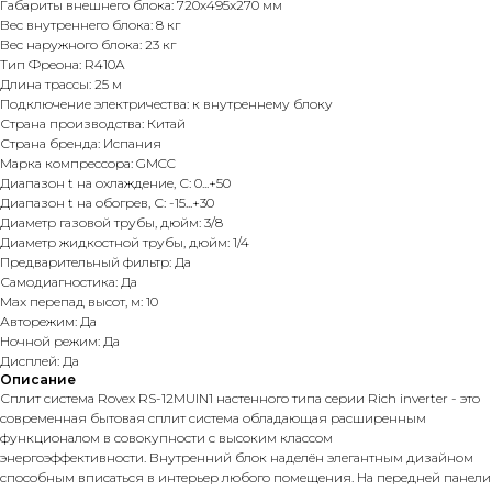
Габариты внешнего блока: 720x495x270 мм
Вес внутреннего блока: 8 кг
Вес наружного блока: 23 кг
Тип Фреона: R410A
Длина трассы: 25 м
Подключение электричества: к внутреннему блоку
Страна производства: Китай
Страна бренда: Испания
Марка компрессора: GMCC
Диапазон t на охлаждение, С: 0...+50
Диапазон t на обогрев, С: -15...+30
Диаметр газовой трубы, дюйм: 3/8
Диаметр жидкостной трубы, дюйм: 1/4
Предварительный фильтр: Да
Самодиагностика: Да
Max перепад высот, м: 10
Авторежим: Да
Ночной режим: Да
Дисплей: Да
Описание
Сплит система Rovex RS-12MUIN1 настенного типа серии Rich inverter - это
современная бытовая сплит система обладающая расширенным
функционалом в совокупности с высоким классом
энергоэффективности. Внутренний блок наделён элегантным дизайном
способным вписаться в интерьер любого помещения. На передней панели