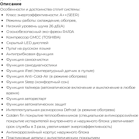
Описание
Особенности и достоинства сплит системы:
Класс энергоэффективности: А++(SEER)
Режимы работы: охлаждение, обогрев,
Низкий уровень шума 26 дБ(А)
Озонобезопасный эко-фреон R410A
Компрессор GMCC (TOSHIBA)
Скрытый LED дисплей
Пульт на русском языке
Антигрибковая функция
Функция самоочистки
Функция самодиагностики
Функция iFeel (температурный датчик в пульте)
Функция Anti-Cold-Air (в режиме обогрева)
Функция Sleep (комфортный сон)
Функция таймера (автоматическое включение и выключение в любое
время)
Функция авторестарт
Функции автоматических защит
Интеллектуальная разморозка Defrost (в режиме обогрева)
Golden fin покрытие теплообменников (специальное антикоррозийное
покрытие испарителей внутреннего и наружного блока: увеличивает
срок службы в 3 раза, увеличивает энергоэффективность)
Антикоррозийный корпус наружного блока
Пластиковые детали с антистатическим покрытием