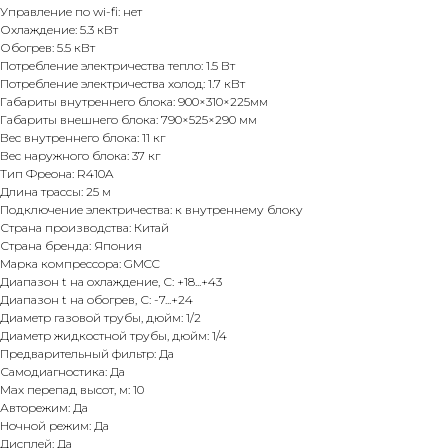
Управление по wi-fi: нет
Охлаждение: 5.3 кВт
Обогрев: 5.5 кВт
Потребление электричества тепло: 1.5 Вт
Потребление электричества холод: 1.7 кВт
Габариты внутреннего блока: 900×310×225мм
Габариты внешнего блока: 790×525×290 мм
Вес внутреннего блока: 11 кг
Вес наружного блока: 37 кг
Тип Фреона: R410A
Длина трассы: 25 м
Подключение электричества: к внутреннему блоку
Страна производства: Китай
Страна бренда: Япония
Марка компрессора: GMCC
Диапазон t на охлаждение, С: +18...+43
Диапазон t на обогрев, С: -7...+24
Диаметр газовой трубы, дюйм: 1/2
Диаметр жидкостной трубы, дюйм: 1/4
Предварительный фильтр: Да
Самодиагностика: Да
Max перепад высот, м: 10
Авторежим: Да
Ночной режим: Да
Дисплей: Да