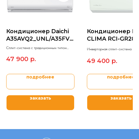
Кондиционер Daichi
Кондиционер R
A35AVQ2_UNL/A35FV2
CLIMA RCI-GR28
_UNL
Сплит-система c традиционным типом
RO
Инверторная сплит-система
управления On/Off Daichi ALPHA 2.
CLIMA
из модельного ряда G
47 900
р.
49 400
р.
EU INVERTER 2023.
подробнее
подробнее
заказать
заказать