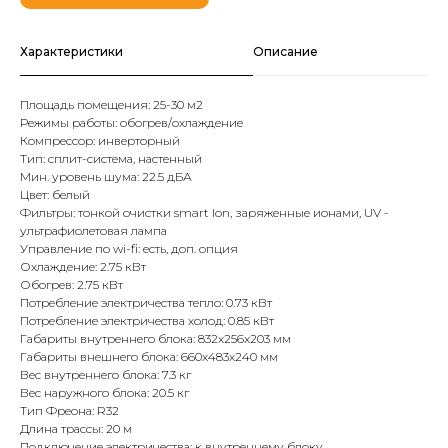
Характеристики
Описание
Площадь помещения: 25-30 м2
Режимы работы: обогрев/охлаждение
Компрессор: инверторный
Тип: сплит-система, настенный
Мин. уровень шума: 22.5 дБА
Цвет: белый
Фильтры: тонкой очистки smart Ion, заряженные ионами, UV -
ультрафиолетовая лампа
Управление по wi-fi: есть, доп. опция
Охлаждение: 2.75 кВт
Обогрев: 2.75 кВт
Потребление электричества тепло: 0.73 кВт
Потребление электричества холод: 0.85 кВт
Габариты внутреннего блока: 832x256x203 мм
Габариты внешнего блока: 660x483x240 мм
Вес внутреннего блока: 7.3 кг
Вес наружного блока: 20.5 кг
Тип Фреона: R32
Длина трассы: 20 м
Подключение электричества: к внутреннему блоку