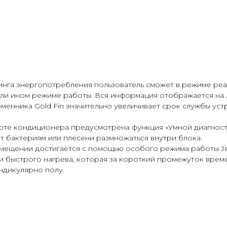
инга энергопотребления пользователь сможет в режиме реа
или ином режиме работы. Вся информация отображается на 
нника Gold Fin значительно увеличивает срок службы устр
оте кондиционера предусмотрена функция «Умной диагност
т бактериям или плесени размножаться внутри блока.
омещении достигается с помощью особого режима работы J
ия и быстрого нагрева, которая за короткий промежуток вр
ндикулярно полу.