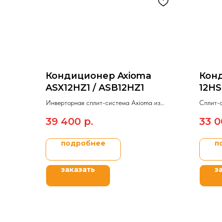
Кондиционер Axioma
Конд
ASX12HZ1 / ASB12HZ1
12HS
Инверторная сплит-система Axioma из
Сплит-
модельного ряда ASX/ASB (серия H).
управле
39 400
р.
33 0
FAVORIT
подробнее
п
заказать
з