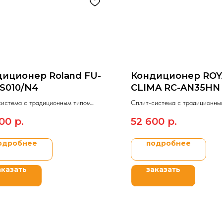
иционер Roland FU-
Кондиционер ROY
S010/N4
CLIMA RC-AN35HN
система c традиционным типом
Сплит-система c традиционны
ния On/Off Roland
управления On/Off ROYAL C
00
р.
52 600
р.
E II.
NERO.
одробнее
подробнее
аказать
заказать