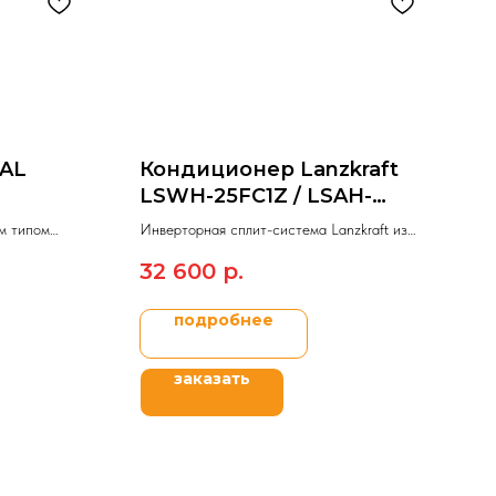
AL
Кондиционер Lanzkraft
LSWH-25FC1Z / LSAH-
25FC1Z
м типом
Инверторная сплит-система Lanzkraft из
LIMA ATTICA
модельного ряда SIMPLE INVERTER SILVER
32 600
р.
ION.
подробнее
заказать