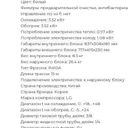
Цвет: белый
Фильтры: предварительной очистки, антибактериа
Управление по wi-fi: нет
Охлаждение: 3.52 кВт
Обогрев: 3.52 кВт
Потребление электричества тепло: 0.97 кВт
Потребление электричества холод: 1.08 кВт
Габариты внутреннего блока: 837x308x189 мм
Габариты внешнего блока: 717x495x230 мм
Вес внутреннего блока: 8.5 кг
Вес наружного блока: 26.4 кг
Тип Фреона: R410A
Длина трассы: 15 м
Подключение электричества: к наружному блоку
Страна производства: Китай
Страна бренда: Корея
Марка компрессора: LG
Диапазон t на охлаждение, С: +18...+48
Диапазон t на обогрев, С: -5...+24
Диаметр газовой трубы, дюйм: 3/8
Диаметр жидкостной трубы, дюйм: 1/4
Предварительный фильтр: Да