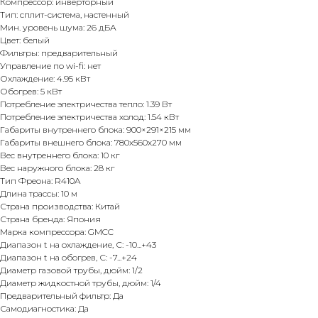
Компрессор: инверторный
Тип: сплит-система, настенный
Мин. уровень шума: 26 дБА
Цвет: белый
Фильтры: предварительный
Управление по wi-fi: нет
Охлаждение: 4.95 кВт
Обогрев: 5 кВт
Потребление электричества тепло: 1.39 Вт
Потребление электричества холод: 1.54 кВт
Габариты внутреннего блока: 900×291×215 мм
Габариты внешнего блока: 780х560х270 мм
Вес внутреннего блока: 10 кг
Вес наружного блока: 28 кг
Тип Фреона: R410A
Длина трассы: 10 м
Страна производства: Китай
Страна бренда: Япония
Марка компрессора: GMCC
Диапазон t на охлаждение, С: -10...+43
Диапазон t на обогрев, С: -7...+24
Диаметр газовой трубы, дюйм: 1/2
Диаметр жидкостной трубы, дюйм: 1/4
Предварительный фильтр: Да
Самодиагностика: Да