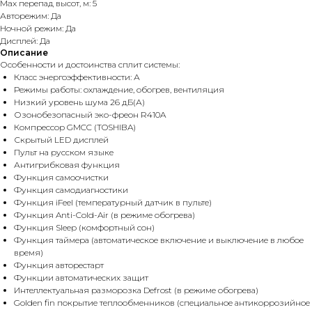
Max перепад высот, м: 5
Авторежим: Да
Ночной режим: Да
Дисплей: Да
Описание
Особенности и достоинства сплит системы:
Класс энергоэффективности: А
Режимы работы: охлаждение, обогрев, вентиляция
Низкий уровень шума 26 дБ(А)
Озонобезопасный эко-фреон R410A
Компрессор GMCC (TOSHIBA)
Скрытый LED дисплей
Пульт на русском языке
Антигрибковая функция
Функция самоочистки
Функция самодиагностики
Функция iFeel (температурный датчик в пульте)
Функция Anti-Cold-Air (в режиме обогрева)
Функция Sleep (комфортный сон)
Функция таймера (автоматическое включение и выключение в любое
время)
Функция авторестарт
Функции автоматических защит
Интеллектуальная разморозка Defrost (в режиме обогрева)
Golden fin покрытие теплообменников (специальное антикоррозийное