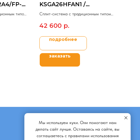
2A4/FP-
KSGA26HFAN1 /
KSRA26HFAN1/-40
ционным типом
Сплит-система c традиционным типом
управления On/Off Kentatsu
42 600
р.
KANAMI.
подробнее
заказать
Мы используем куки. Они помогают нам
делать сайт лучше. Оставаясь на сайте, вы
соглашаетесь с правилами использования