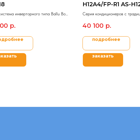
N8
H12A4/FP-R1 AS-H1
R1
истема инверторного типа Ballu Boho
Серия кондиционеров с тради
Inverter.
управления On/Off AUX Prime.
900
р.
40 100
р.
одробнее
подробнее
аказать
заказать