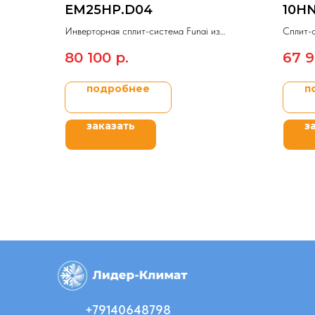
EM25HP.D04
10H
Инверторная сплит-система Funai из
Сплит-с
модельного ряда EMPEROR Smart Eye DC
ERP DC 
80 100
р.
67 
Inverter 2023.
подробнее
п
заказать
з
+79140648798