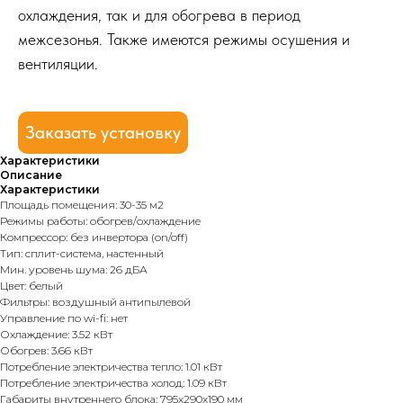
охлаждения, так и для обогрева в период
межсезонья. Также имеются режимы осушения и
вентиляции.
Заказать установку
Характеристики
Описание
Характеристики
Площадь помещения: 30-35 м2
Режимы работы: обогрев/охлаждение
Компрессор: без инвертора (on/off)
Тип: сплит-система, настенный
Мин. уровень шума: 26 дБА
Цвет: белый
Фильтры: воздушный антипылевой
Управление по wi-fi: нет
Охлаждение: 3.52 кВт
Обогрев: 3.66 кВт
Потребление электричества тепло: 1.01 кВт
Потребление электричества холод: 1.09 кВт
Габариты внутреннего блока: 795x290x190 мм