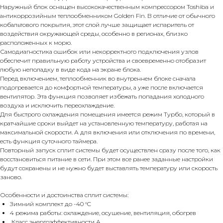
Наружный блок оснащен высококачественным компрессором Toshiba и
антикоррозийным теплообменником Golden Fin. В отличие от обычного
кобальтового покрытия, этот слой лучше защищает испаритель от
воздействия окружающей среды, особенно в регионах, близко
расположенных к морю.
Самодиагностика ошибок или некорректного подключения узлов
обеспечит правильную работу устройства и своевременно отобразит
любую неполадку в виде кода на экране блока.
Перед включением, теплообменник во внутреннем блоке сначала
подогревается до комфортной температуры, а уже после включается
вентилятор. Эта функция позволяет избежать попадания холодного
воздуха и исключить переохлаждение.
Для быстрого охлаждения помещения имеется режим Турбо, который в
кратчайшие сроки выйдет на установленную температуру, работая на
максимальной скорости. А для включения или отключения по времени,
есть функция суточного таймера.
Повторный запуск сплит системы будет осуществлен сразу после того, как
восстановиться питание в сети. При этом все ранее заданные настройки
будут сохранены и не нужно будет выставлять температуру или скорость
заново.
Особенности и достоинства сплит системы:
Зимний комплект до -40 °C
4 режима работы: охлаждение, осушение, вентиляция, обогрев
Класс энергоэффективности А