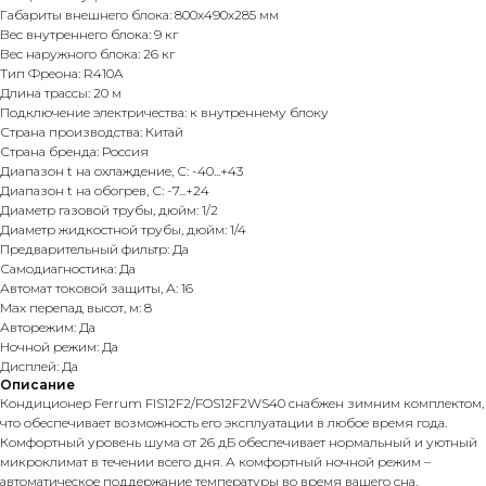
Габариты внешнего блока: 800x490x285 мм
Вес внутреннего блока: 9 кг
Вес наружного блока: 26 кг
Тип Фреона: R410A
Длина трассы: 20 м
Подключение электричества: к внутреннему блоку
Страна производства: Китай
Страна бренда: Россия
Диапазон t на охлаждение, С: -40...+43
Диапазон t на обогрев, С: -7...+24
Диаметр газовой трубы, дюйм: 1/2
Диаметр жидкостной трубы, дюйм: 1/4
Предварительный фильтр: Да
Самодиагностика: Да
Автомат токовой защиты, А: 16
Max перепад высот, м: 8
Авторежим: Да
Ночной режим: Да
Дисплей: Да
Описание
Кондиционер Ferrum FIS12F2/FOS12F2WS40
снабжен зимним комплектом,
что обеспечивает возможность его эксплуатации в любое время года.
Комфортный уровень шума от 26 дБ обеспечивает нормальный и уютный
микроклимат в течении всего дня. А комфортный ночной режим –
автоматическое поддержание температуры во время вашего сна.