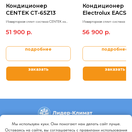
Кондиционер
Кондиционер
CENTEK CT-65Z13
Electrolux EACS/I
12HAL/N8
Инверторная сплит-система CENTEK из
Инверторная сплит-система Elect
модельного ряда Premium CARBON GRAY.
модельного ряда LOFT DC.
51 900
р.
56 900
р.
подробнее
подробнее
заказать
заказать
Мы используем куки. Они помогают нам делать сайт лучше.
+79140648798
Оставаясь на сайте, вы соглашаетесь с правилами использования