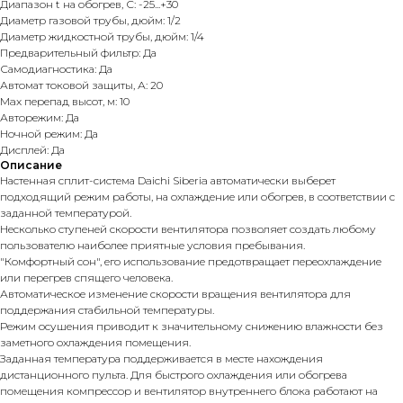
Диапазон t на обогрев, С: -25...+30
Диаметр газовой трубы, дюйм: 1/2
Диаметр жидкостной трубы, дюйм: 1/4
Предварительный фильтр: Да
Самодиагностика: Да
Автомат токовой защиты, А: 20
Max перепад высот, м: 10
Авторежим: Да
Ночной режим: Да
Дисплей: Да
Описание
Настенная сплит-система Daichi Siberia автоматически выберет
подходящий режим работы, на охлаждение или обогрев, в соответствии с
заданной температурой.
Несколько ступеней скорости вентилятора позволяет создать любому
пользователю наиболее приятные условия пребывания.
"Комфортный сон", его использование предотвращает переохлаждение
или перегрев спящего человека.
Автоматическое изменение скорости вращения вентилятора для
поддержания стабильной температуры.
Режим осушения приводит к значительному снижению влажности без
заметного охлаждения помещения.
Заданная температура поддерживается в месте нахождения
дистанционного пульта. Для быстрого охлаждения или обогрева
помещения компрессор и вентилятор внутреннего блока работают на