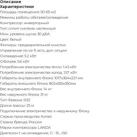
Описание
Характеристики
Площадь помещения: 50-65 м2
Режимы работы: обогрев/охлаждение
Компрессор: инверторный
Тип: сплит-система, настенный
Мин. уровень шума: 30 дБА
Цвет: белый
Фильтры: предварительной очистки
Управление по wi-fi: есть, доп. опция
Охлаждение: 5.2 кВт
Обогрев: 5.6 кВт
Потребление электричества тепло: 1.43 кВт
Потребление электричества холод: 1.57 кВт
Габариты внутреннего блока: 1017х304х221 мм
Габариты внешнего блока: 802х555х350мм
Вес внутреннего блока: 14 кг
Вес наружного блока: 31 кг
Тип Фреона: R32
Длина трассы: 25 м
Подключение электричества: к наружному блоку
Страна производства: Китай
Страна бренда: Россия
Марка компрессора: LANDA
Диапазон t на охлаждение, С: -15…+50