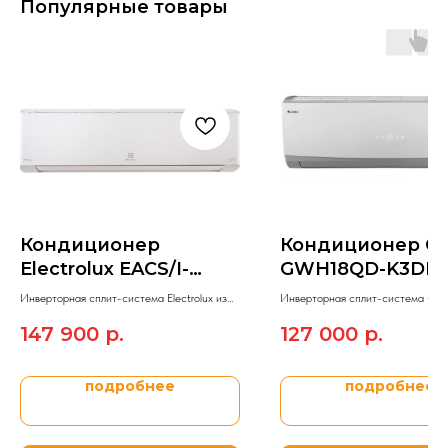
Популярные товары
Кондиционер
Кондиционер Gr
Electrolux EACS/I-
GWH18QD-K3DN
12HVI/N8_21Y
Инверторная сплит-система Electrolux из
Инверторная сплит-система Gre
модельного ряда VIKING 2.0 DC.
модельного ряда LOMO INVERTE
147 900
р.
127 000
р.
подробнее
подробнее