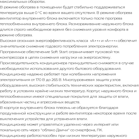
максимальных оборотах.
В режиме обогрева в помещении будет стабильно поддерживаться
температура выше 0 °С во время вашего отсутствия. В режиме обогрева
вентилятор внутреннего блока включается только после прогрева
теплообменника внутреннего блока. Размораживание наружного блока
длится строго необходимое время без снижения уровня комфорта в
режиме обогрева.
Высокая сезонная энергоэффективность класса «А++» и «А+++» обеспечит
значительное снижение годового потребления электроэнергии.
Программное обеспечение Soft Start ограничивает пусковой ток
компрессора в целях снижения нагрузки на энергосистему.
Производительность кондиционера принудительно снижается в случае
необходимости использования другого бытового оборудования.
Кондиционер надежно работает при колебаниях напряжения
электропитания от 170 В до 265 В. Многоуровневая защита узлов
оборудования, высокая стабильность технических характеристик, включая
работу в условиях крайне низких температур. Корпус наружного блока и
теплообменники имеют специальные покрытия для защиты от влаги,
абразивных частиц и агрессивных веществ.
В корпусе внутреннего блока плесень не образуется благодаря
продуманной конструкции и работе вентилятора некоторое время после
выключения устройства для устранения влаги.
Кондиционер может управляться удаленно через интернет или
локальную сеть через "облако Даичи" со смартфона, ПК.
Кондиционер работоспособен при низких температурах наружного