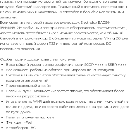
плазмы, при помощи которого нейтрализуется большинство вредных
вирусов, бактерий и аллергенов. Плазменный очиститель является один
из самых надежных и качественных способов в борьбе с неприятными
запахами.
Если сравнить тепловой насос воздух-воздух Electrolux EACS/I-
18HVI/N8_21Y с обычным электрическим обогревателем, то стоит отметить,
что эта модель потребляет в 6 раз меньше электричества, чем обычный
бытовой электроконвектор. В обновленных моделях серии Viking 2.0 уже
используется новый фреон R32 и инверторный компрессор DC
последнего поколения.
Особенности и достоинства сплит системы:
Высочайший уровень энергоэффективности SCOP А+++ и SEER А+++
Возможность работы на обогрев при морозах до -30 градусов
Система из 6-ти фильтров обеспечивает очень качественную очистку
воздуха от загрязнений
Привлекательный дизайн
Плавный пуск – мощность нарастает плавно, это обеспечивает более
высокий ресурс системы
Управление по Wi-Fi даёт возможность управлять сплит – системой не
только из дома, но и со своего рабочего места, из-за границы или даже
по пути домой
Память положения жалюзи
Функция I-Feel
Автообогрев +8С