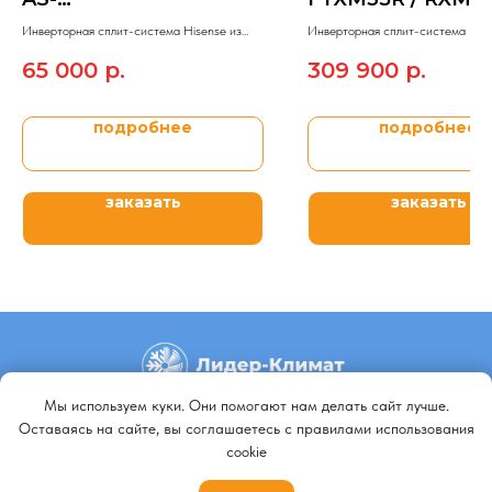
13UW4RVETG01G(S)
Инверторная сплит-система Hisense из
Инверторная сплит-система Daik
модельного ряда SILVER CRYSTAL SUPER
модельного ряда PERFERA.
65 000
р.
309 900
р.
DC Inverter 2023.
подробнее
подробнее
заказать
заказать
Мы используем куки. Они помогают нам делать сайт лучше.
+79140648798
Оставаясь на сайте, вы соглашаетесь с правилами использования
cookie
+79647092229