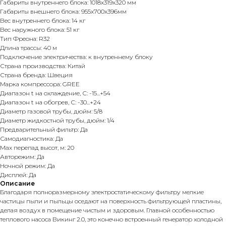
Габариты внутреннего блока: 1018х319х320 мм
Габариты внешнего блока: 955х700х396мм
Вес внутреннего блока: 14 кг
Вес наружного блока: 51 кг
Тип Фреона: R32
Длина трассы: 40 м
Подключение электричества: к внутреннему блоку
Страна производства: Китай
Страна бренда: Швеция
Марка компрессора: GREE
Диапазон t на охлаждение, С: -15...+54
Диапазон t на обогрев, С: -30...+24
Диаметр газовой трубы, дюйм: 5/8
Диаметр жидкостной трубы, дюйм: 1/4
Предварительный фильтр: Да
Самодиагностика: Да
Max перепад высот, м: 20
Авторежим: Да
Ночной режим: Да
Дисплей: Да
Описание
Благодаря полноразмерному электростатическому фильтру мелкие
частицы пыли и пыльцы оседают на поверхность фильтрующей пластины,
делая воздух в помещение чистым и здоровым. Главной особенностью
теплового насоса Викинг 2.0, это конечно встроенный генератор холодной