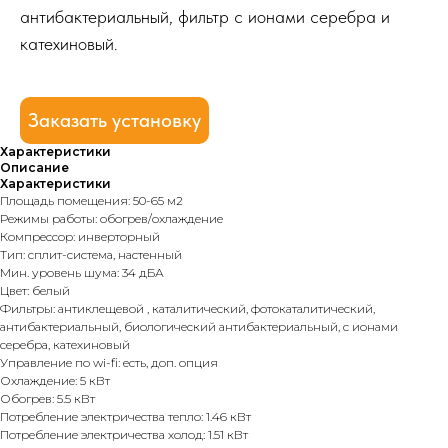
антибактериальный, фильтр с ионами серебра и
катехиновый.
Заказать установку
Характеристики
Описание
Характеристики
Площадь помещения: 50-65 м2
Режимы работы: обогрев/охлаждение
Компрессор: инверторный
Тип: сплит-система, настенный
Мин. уровень шума: 34 дБА
Цвет: белый
Фильтры: антиклещевой , каталитический, фотокаталитический,
антибактериальный, биологический антибактериальный, с ионами
серебра, катехиновый
Управление по wi-fi: есть, доп. опция
Охлаждение: 5 кВт
Обогрев: 5.5 кВт
Потребление электричества тепло: 1.46 кВт
Потребление электричества холод: 1.51 кВт