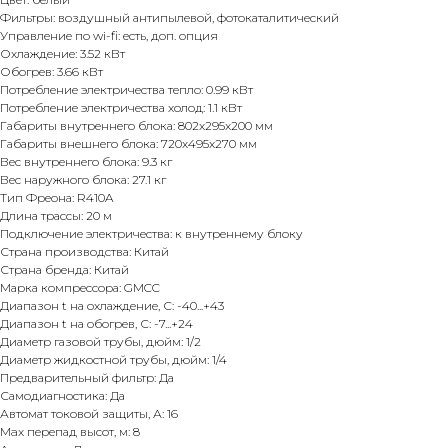
Фильтры: воздушный антипылевой, фотокаталитический
Управление по wi-fi: есть, доп. опция
Охлаждение: 3.52 кВт
Обогрев: 3.66 кВт
Потребление электричества тепло: 0.99 кВт
Потребление электричества холод: 1.1 кВт
Габариты внутреннего блока: 802x295x200 мм
Габариты внешнего блока: 720x495x270 мм
Вес внутреннего блока: 9.3 кг
Вес наружного блока: 27.1 кг
Тип Фреона: R410A
Длина трассы: 20 м
Подключение электричества: к внутреннему блоку
Страна производства: Китай
Страна бренда: Китай
Марка компрессора: GMCC
Диапазон t на охлаждение, С: -40...+43
Диапазон t на обогрев, С: -7...+24
Диаметр газовой трубы, дюйм: 1/2
Диаметр жидкостной трубы, дюйм: 1/4
Предварительный фильтр: Да
Самодиагностика: Да
Автомат токовой защиты, А: 16
Max перепад высот, м: 8