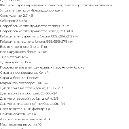
Фильтры: предварительной очистки, генератор холодной плазмы
Управление по wi-fi: есть, доп. опция
Охлаждение: 2.7 кВт
Обогрев: 3.5 кВт
Потребление электричества тепло: 0.8 Вт
Потребление электричества холод: 0.58 кВт
Габариты внутреннего блока: 889х294х212 мм
Габариты внешнего блока: 899х596х378 мм
Вес внутреннего блока: 11 кг
Вес наружного блока: 42 кг
Тип Фреона: R32
Длина трассы: 15 м
Подключение электричества: к наружному блоку
Страна производства: Китай
Страна бренда: Россия
Марка компрессора: LANDA
Диапазон t на охлаждение, С: -18...+52
Диапазон t на обогрев, С: -30...+24
Диаметр газовой трубы, дюйм: 3/8
Диаметр жидкостной трубы, дюйм: 1/4
Предварительный фильтр: Да
Самодиагностика: Да
Автомат токовой защиты, А: 16
Max перепад высот, м: 10