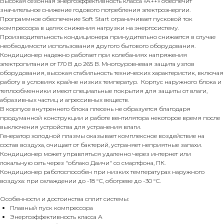
Высокая сезонная энергоэффективность класса «А++» обеспечит
значительное снижение годового потребления электроэнергии.
Программное обеспечение Soft Start ограничивает пусковой ток
компрессора в целях снижения нагрузки на энергосистему.
Производительность кондиционера принудительно снижается в случае
необходимости использования другого бытового оборудования.
Кондиционер надежно работает при колебаниях напряжения
электропитания от 170 В до 265 В. Многоуровневая защита узлов
оборудования, высокая стабильность технических характеристик, включая
работу в условиях крайне низких температур. Корпус наружного блока и
теплообменники имеют специальные покрытия для защиты от влаги,
абразивных частиц и агрессивных веществ.
В корпусе внутреннего блока плесень не образуется благодаря
продуманной конструкции и работе вентилятора некоторое время после
выключения устройства для устранения влаги.
Генератор холодной плазмы оказывает комплексное воздействие на
состав воздуха, очищает от бактерий, устраняет неприятные запахи.
Кондиционер может управляться удаленно через интернет или
локальную сеть через "облако Даичи" со смартфона, ПК.
Кондиционер работоспособен при низких температурах наружного
воздуха: при охлаждении до -18 °С, обогреве до -30 °С.
Особенности и достоинства сплит системы:
Плавный пуск компрессора
Энергоэффективность класса А