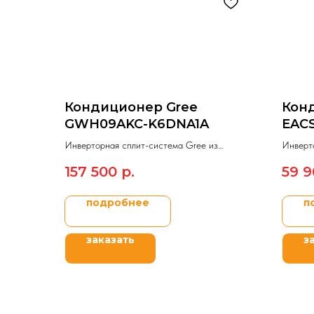
Кондиционер Gree
Конд
GWH09AKC-K6DNA1A
EACS
Инверторная сплит-система Gree из
Инверто
модельного ряда SOYAL INVERTER R32.
модель
157 500
р.
59 9
Inverter.
подробнее
п
заказать
з