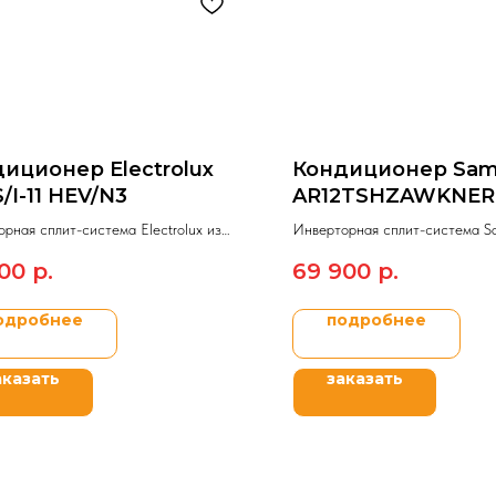
иционер Electrolux
Кондиционер Sa
/I-11 HEV/N3
AR12TSHZAWKNER
рная сплит-система Electrolux из
Инверторная сплит-система S
ного ряда EVOLUTION SUPER DC
модельного ряда AR9500T inver
00
р.
69 900
р.
одробнее
подробнее
аказать
заказать