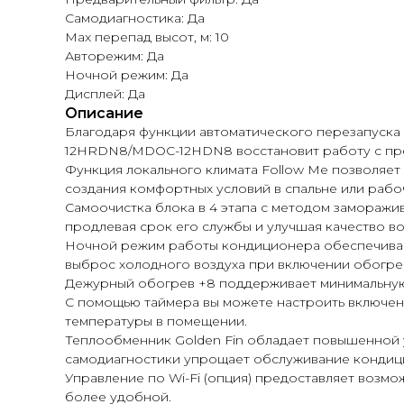
Самодиагностика: Да
Max перепад высот, м: 10
Авторежим: Да
Ночной режим: Да
Дисплей: Да
Описание
Благодаря функции автоматического перезапуска 
12HRDN8/MDOC-12HDN8 восстановит работу с пр
Функция локального климата Follow Me позволяет
создания комфортных условий в спальне или рабо
Самоочистка блока в 4 этапа с методом заморажи
продлевая срок его службы и улучшая качество во
Ночной режим работы кондиционера обеспечивает
выброс холодного воздуха при включении обогрев
Дежурный обогрев +8 поддерживает минимальную 
С помощью таймера вы можете настроить включен
температуры в помещении.
Теплообменник Golden Fin обладает повышенной у
самодиагностики упрощает обслуживание кондици
Управление по Wi-Fi (опция) предоставляет возм
более удобной.