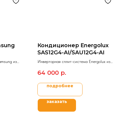
msung
Кондиционер Energolux
SAS12G4-AI/SAU12G4-AI
amsung из
Инверторная сплит-система Energolux из
ter.
модельного ряда Geneva 4.
64 000
р.
подробнее
заказать