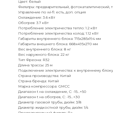
Цвет: белый
Фильтры: предварительный, фотокаталитический, т
Управление по wi-fi: есть, доп. опция
Охлаждение: 3.6 кВт
Обогрев: 3.7 кВт
Потребление электричества тепло: 1.2 кВт
Потребление электричества холод: 1.12 кВт
Габариты внутреннего блока: 715x285x194 мм
Габариты внешнего блока: 668x495x270 мм
Вес внутреннего блока: 8 кг
Вес наружного блока: 22 кг
Тип Фреона: R32
Длина трассы: 25 м
Подключение электричества: к внутреннему блок
Страна производства: Китай
Страна бренда: Китай
Марка компрессора: GMCC
Диапазон t на охлаждение, С: -15...+50
Диапазон t на обогрев, С: -15...+30
Диаметр газовой трубы, дюйм: 3/8
Диаметр жидкостной трубы, дюйм: 1/4
Предварительный фильтр: Да