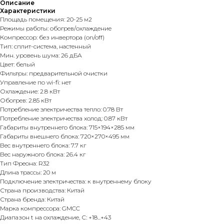
Описание
Характеристики
Площадь помещения: 20-25 м2
Режимы работы: обогрев/охлаждение
Компрессор: без инвертора (on/off)
Тип: сплит-система, настенный
Мин. уровень шума: 26 дБА
Цвет: белый
Фильтры: предварительной очистки
Управление по wi-fi: нет
Охлаждение: 2.8 кВт
Обогрев: 2.85 кВт
Потребление электричества тепло: 0.78 Вт
Потребление электричества холод: 0.87 кВт
Габариты внутреннего блока: 715×194×285 мм
Габариты внешнего блока: 720×270×495 мм
Вес внутреннего блока: 7.7 кг
Вес наружного блока: 26.4 кг
Тип Фреона: R32
Длина трассы: 20 м
Подключение электричества: к внутреннему блоку
Страна производства: Китай
Страна бренда: Китай
Марка компрессора: GMCC
Диапазон t на охлаждение, С: +18...+43