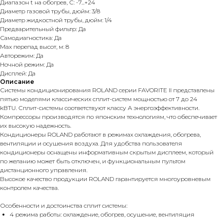
Диапазон t на обогрев, С: -7...+24
Диаметр газовой трубы, дюйм: 3/8
Диаметр жидкостной трубы, дюйм: 1/4
Предварительный фильтр: Да
Самодиагностика: Да
Max перепад высот, м: 8
Авторежим: Да
Ночной режим: Да
Дисплей: Да
Описание
Системы кондиционирования ROLAND серии FAVORITE II представлены
пятью моделями классических сплит-систем мощностью от 7 до 24
kBTU. Сплит-системы соответствуют классу А энергоэффективности.
Компрессоры производятся по японским технологиям, что обеспечивает
их высокую надежность.
Кондиционеры ROLAND работают в режимах охлаждения, обогрева,
вентиляции и осушения воздуха. Для удобства пользователя
кондиционеры оснащены информативным скрытым дисплеем, который
по желанию может быть отключен, и функциональным пультом
дистанционного управления.
Высокое качество продукции ROLAND гарантируется многоуровневым
контролем качества.
Особенности и достоинства сплит системы:
4 режима работы: охлаждение, обогрев, осушение, вентиляция