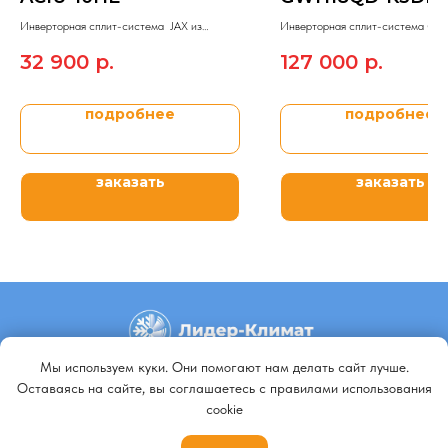
Инверторная сплит-система JAX из
Инверторная сплит-система Gre
модельного ряда BRISBAN inverter.
модельного ряда LOMO INVERTE
32 900
р.
127 000
р.
подробнее
подробнее
заказать
заказать
Мы используем куки. Они помогают нам делать сайт лучше.
+79140648798
Оставаясь на сайте, вы соглашаетесь с правилами использования
cookie
+79647092229