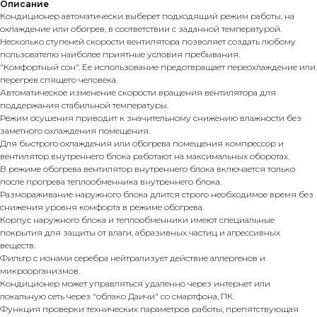
Описание
Кондиционер автоматически выберет подходящий режим работы, на
охлаждение или обогрев, в соответствии с заданной температурой.
Несколько ступеней скорости вентилятора позволяет создать любому
пользователю наиболее приятные условия пребывания.
"Комфортный сон". Ее использование предотвращает переохлаждение или
перегрев спящего человека.
Автоматическое изменение скорости вращения вентилятора для
поддержания стабильной температуры.
Режим осушения приводит к значительному снижению влажности без
заметного охлаждения помещения.
Для быстрого охлаждения или обогрева помещения компрессор и
вентилятор внутреннего блока работают на максимальных оборотах.
В режиме обогрева вентилятор внутреннего блока включается только
после прогрева теплообменника внутреннего блока.
Размораживание наружного блока длится строго необходимое время без
снижения уровня комфорта в режиме обогрева.
Корпус наружного блока и теплообменники имеют специальные
покрытия для защиты от влаги, абразивных частиц и агрессивных
веществ.
Фильтр с ионами серебра нейтрализует действие аллергенов и
микроорганизмов.
Кондиционер может управляться удаленно через интернет или
локальную сеть через "облако Даичи" со смартфона, ПК.
Функция проверки технических параметров работы, препятствующая