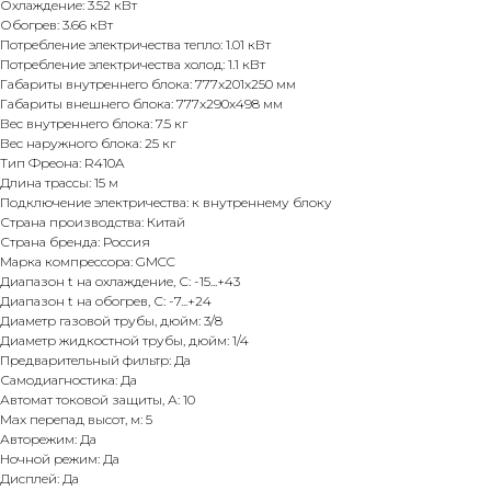
Охлаждение: 3.52 кВт
Обогрев: 3.66 кВт
Потребление электричества тепло: 1.01 кВт
Потребление электричества холод: 1.1 кВт
Габариты внутреннего блока: 777x201x250 мм
Габариты внешнего блока: 777x290x498 мм
Вес внутреннего блока: 7.5 кг
Вес наружного блока: 25 кг
Тип Фреона: R410A
Длина трассы: 15 м
Подключение электричества: к внутреннему блоку
Страна производства: Китай
Страна бренда: Россия
Марка компрессора: GMCC
Диапазон t на охлаждение, С: -15...+43
Диапазон t на обогрев, С: -7...+24
Диаметр газовой трубы, дюйм: 3/8
Диаметр жидкостной трубы, дюйм: 1/4
Предварительный фильтр: Да
Самодиагностика: Да
Автомат токовой защиты, А: 10
Max перепад высот, м: 5
Авторежим: Да
Ночной режим: Да
Дисплей: Да