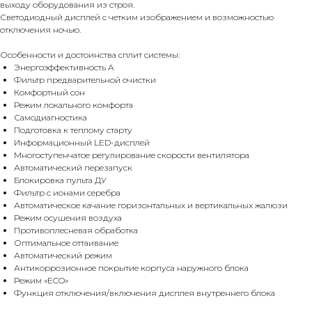
выходу оборудования из строя.
Светодиодный дисплей c четким изображением и возможностью
отключения ночью.
Особенности и достоинства сплит системы:
Энергоэффективность A
Фильтр предварительной очистки
Комфортный сон
Режим локального комфорта
Самодиагностика
Подготовка к теплому старту
Информационный LED-дисплей
Многоступенчатое регулирование скорости вентилятора
Автоматический перезапуск
Блокировка пульта ДУ
Фильтр с ионами серебра
Автоматическое качание горизонтальных и вертикальных жалюзи
Режим осушения воздуха
Противоплесневая обработка
Оптимальное оттаивание
Автоматический режим
Антикоррозионное покрытие корпуса наружного блока
Режим «ECO»
Функция отключения/включения дисплея внутреннего блока