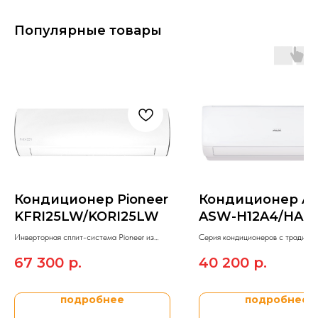
Популярные товары
Кондиционер Pioneer
Кондиционер A
KFRI25LW/KORI25LW
ASW-H12A4/HA-R1
H12A4/HA-R1
Инверторная сплит-система Pioneer из
Серия кондиционеров с традици
модельного ряда Artis inverter.
типом управления AUX Q On-Of
67 300
р.
40 200
р.
подробнее
подробнее