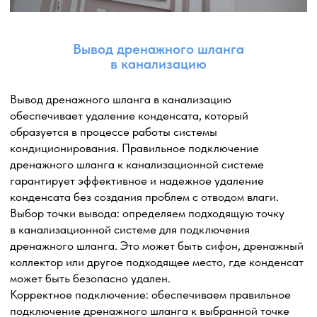
Установка помпы: устанавливаем дренажную помпу
на подготовленной поверхности, используя
специальные крепежные элементы. Помпа
подключается к системе дренажа кондиционера.
Подключение электропитания: дренажная помпа
требует подключения к источнику электропитания.
Установка защитного козырька или
антивандальной решетки
Установка защитного козырька или антивандальной