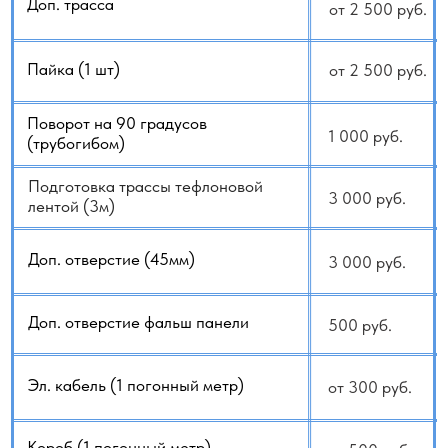
Услуги альпиниста, автовышки
от 15 000 руб.
Монтаж помпы
от 10 000 руб.
Опрессовка азотом
15 000 руб.
Монтаж антивандальной решётки
10 000 руб.
(с учетом ее стоимости)
Монтаж защитного козырька
10 000 руб.
(с учётом его стоимости)
Монтаж подставки под
от 5 000 руб.
кондиционер (с учётом стоимости)
Монтаж виброопор (с учётом
от 4 000 руб.
их стоимости)
Стремянка, высотные работы, тура
от 5 000 руб.
Дренаж 16мм (1 погонный метр)
500 руб.