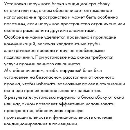
Услуги промышленного альпиниста или
автовышки
Услуги промышленного альпиниста и автовышки
необходимы в области высотных работ и монтажа
кондиционеров. Они обеспечивают безопасный
и эффективный доступ к труднодоступным местам,
позволяя выполнять работы на высоте с высоким
уровнем профессионализма.
Промышленный альпинист способен осуществлять
монтаж кондиционера в труднодоступных местах, таких
как фасады зданий или высокие конструкции.
Автовышка обладает гибкостью и маневренностью,
позволяя достичь высоких точек безопасно
и эффективно. Эта техника оснащена специальной
платформой, которая позволяет нашим специалистам
комфортно работать на высоте, осуществляя монтаж
кондиционеров и проведение необходимых работ.