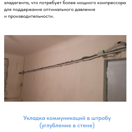
Вывод дренажного шланга
в канализацию
Вывод дренажного шланга в канализацию
обеспечивает удаление конденсата, который
образуется в процессе работы системы
кондиционирования. Правильное подключение
дренажного шланга к канализационной системе
гарантирует эффективное и надежное удаление
конденсата без создания проблем с отводом влаги.
Выбор точки вывода: определяем подходящую точку
в канализационной системе для подключения
дренажного шланга. Это может быть сифон, дренажный
коллектор или другое подходящее место, где конденсат
может быть безопасно удален.
Корректное подключение: обеспечиваем правильное
подключение дренажного шланга к выбранной точке
в канализации.
Наклон и расстояние: следим за правильным наклоном
дренажного шланга, чтобы обеспечить свободный
отток конденсата. Также учитываем расстояние между