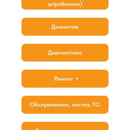
Боковой монтаж
Установка наружного блока кондиционера сбоку
от окна или над окном обеспечивает оптимальное
использование пространства и может быть особенно
полезным, если наружное пространство ограничено или
оконная рама занята другими элементами.
Особое внимание уделяется правильной прокладке
коммуникаций, включая хладагентные трубы,
электрические провода и другие необходимые