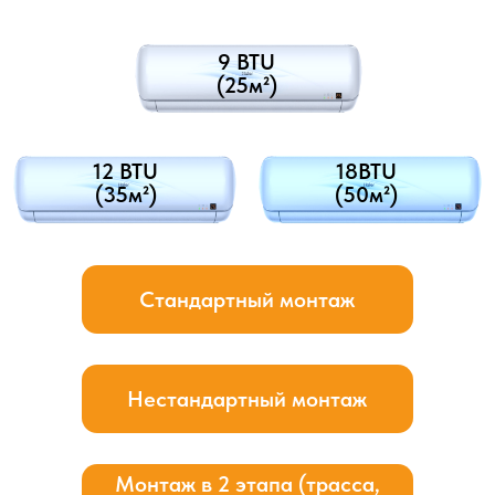
Закрытие декоративным коробом
наружных систем коммуникаций или
крепление их к стене
Закрытие декоративным коробом: в этом случае, чтобы
создать эстетически приятный внешний вид и скрыть
коммуникации, используется специальный
декоративный короб. Короб представляет собой
пластиковый или металлический элемент, который
закрывает трубы и кабели, проходящие по стене.
Декоративный короб обычно закрепляется к стене
с помощью специальных креплений или скрытых
фиксаторов.
Крепление к стене: в некоторых случаях, особенно при
наличии подходящей архитектурной обстановки или
особых требованиях клиента, коммуникации могут быть
креплены непосредственно к стене. Трубы и кабели
могут быть закреплены специальными скобами или
кронштейнами, которые прочно фиксируют их на стене.