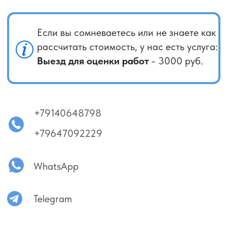
кажется. Важно понимать: качественная работа
не может стоить подозрительно дёшево.
Отдельно стоит сказать о поиске исполнителей
на популярных площадках вроде «Профи», «Я.Услуги»
или «Авито». Нередко профиль принадлежит одному
человеку, а на объект приезжает совершенно другой,
нанятый им работник. В случае проблем связаться
с ними бывает сложно — обращения игнорируются,
а контакты блокируются.
Мы не относимся к категории самых дешёвых
предложений на рынке. При этом мы не увеличиваем
стоимость за каждую мелочь и работаем прозрачно.
КАЧЕСТВО НАШЕ ВСЁ!