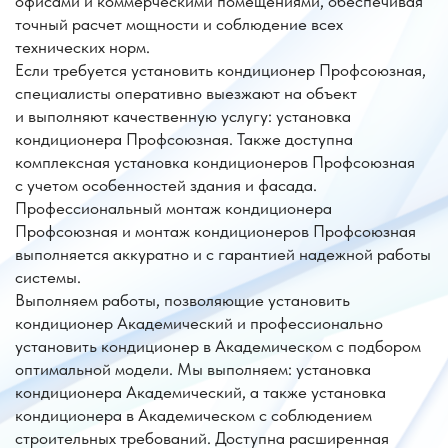
с учетом особенностей здания и фасада.
Профессиональный монтаж кондиционера
Профсоюзная и монтаж кондиционеров Профсоюзная
выполняется аккуратно и с гарантией надежной работы
системы.
Выполняем работы, позволяющие установить
кондиционер Академический и профессионально
установить кондиционер в Академическом с подбором
оптимальной модели. Мы выполняем: установка
кондиционера Академический, а также установка
кондиционера в Академическом с соблюдением
строительных требований. Доступна расширенная
установка кондиционеров Академический и установка
кондиционеров в Академическом для объектов любой
площади.
Дополнительно выполняется профессиональный монтаж
кондиционера Академический, монтаж кондиционеров
Академический, а также точный монтаж кондиционера
в Академическом и монтаж кондиционеров
в Академическом. Грамотная установка обеспечивает
стабильную и долговечную работу климатической
техники.