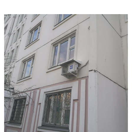
Установка дренажной помпы
Установка дренажной помпы требуется для более
эффективного удаления конденсата. Дренажная помпа
предназначена для откачивания накапливающейся
влаги из внутреннего блока кондиционера
и ее последующей перекачки в стоковую систему или
другое предназначенное место.
Выбор места установки: определяем наиболее
подходящее место для размещения дренажной помпы,
учитывая доступность, эффективность и безопасность.
Обычно это происходит вблизи внутреннего блока
кондиционера.