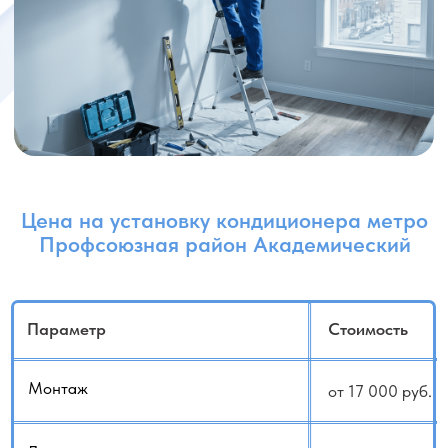
Поворот на 90 градусов
1 000 руб.
(трубогибом)
Подготовка трассы тефлоновой
3 000 руб.
лентой (3м)
Доп. отверстие (45мм)
3 000 руб.
Доп. отверстие фальш панели
500 руб.
Эл. кабель (1 погонный метр)
от 300 руб.
Короб (1 погонный метр)
от 500 руб.
Монтаж внутреннего блока
от 8 000 руб.
Монтаж внешнего блока
от 8 000 руб.
Боковой монтаж внешнего блока
4 000 руб.
Демонтаж / монтаж стеклопакета
от 6 000 руб.