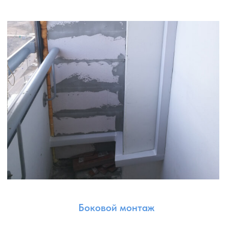
Установка шпилек: закрепляем шпильки на стене,
используя подходящие крепежные элементы и методы.
Шпильки служат основными опорными точками для
крепления траверса и наружного блока.
Установка траверса: устанавливаем траверс —
горизонтальную металлическую или алюминиевую
конструкцию, которая обеспечивает устойчивую
поддержку наружного блока. Траверс закрепляется
на шпильках и регулируется для достижения
правильного положения и наклона наружного блока.
Крепление наружного блока: устанавливаем блок
таким образом, чтобы обеспечить его стабильность,
безопасность и оптимальное направление потока
воздуха.