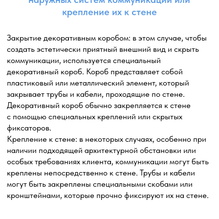
Монтаж наружного блока с применением
шпилек и траверс
Монтаж наружного блока кондиционера
с использованием шпилек и траверс является одним
из распространенных и надежных способов крепления.
Этот метод обеспечивает устойчивую и прочную
фиксацию наружного блока на стене здания или другой
подходящей поверхности.
Выбор места установки: определяем наиболее
подходящее место для размещения наружного блока
кондиционера, учитывая факторы, такие как
доступность, эстетический вид, безопасность
и эффективность работы системы.