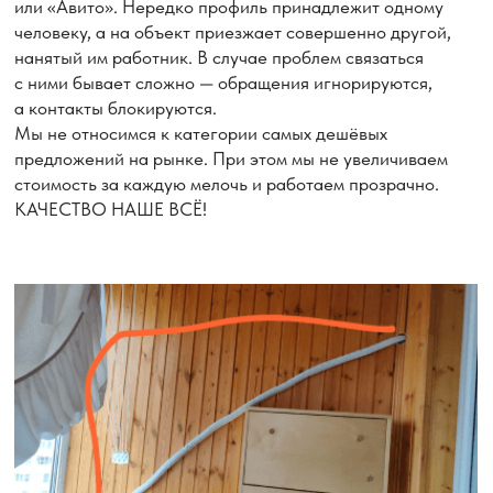
9 BTU
(25м²)
12 BTU
18BTU
(35м²)
(50м²)
Стандартный монтаж
Нестандартный монтаж
Монтаж в 2 этапа (трасса,
штробление)
Демонтаж