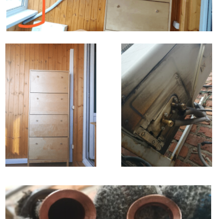
Диагностика
Ремонт
Обслуживание, чистка, ТО
Заправка, дозаправка
Этапы установки кондиционера
Увеличение длины магистрали
Увеличение длины магистрали является одной
из ситуаций нестандартного монтажа кондиционера.
Это происходит, когда расстояние между внутренним
и наружным блоками превышает стандартные
параметры.
При увеличении длины магистрали, требуется
использование дополнительных материалов, таких как