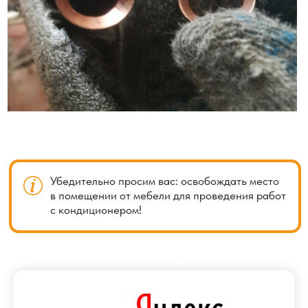
трубы и изоляция, чтобы обеспечить эффективную
работу системы кондиционирования. Также необходимо
учитывать, что с увеличением длины магистрали может
возникнуть дополнительное сопротивление потоку
хладагента, что потребует более мощного компрессора
для поддержания оптимального давления
и производительности.
Укладка коммуникаций в штробу
(углубление в стене)
Укладка коммуникаций в штробу (углубление в стене)
является одним из методов нестандартного монтажа
кондиционера. Этот подход применяется, когда