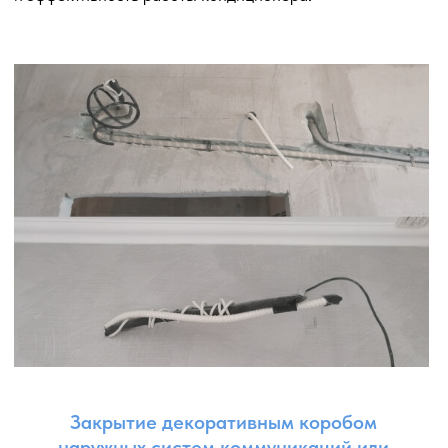
электропитание для работы системы и должна быть
выполнена профессионально и безопасно.
Выбор марки и сечения кабеля: помогаем выбрать
подходящий силовой кабель в соответствии
с требованиями кондиционера и электрической сети.
Безопасность и соблюдение норм: следуем
электробезопасным стандартам и нормам, чтобы
минимизировать риски возникновения короткого
замыкания, перегрузки или других проблем.
Обеспечиваем правильную изоляцию кабеля и его
защиту от внешних факторов.
Маршрут прокладки: планируем маршрут прокладки
кабеля таким образом, чтобы он был оптимальным
и эстетически приятным.
Подключение к распределительному щиту (при
необходимости): если требуется подключение силового
кабеля к распределительному щиту, мы проводим это
с соблюдением электробезопасных процедур
и проверяем правильность подключения.
Проверка и испытание: после прокладки силового
кабеля, мы тщательно проверяем его работу, убеждаясь
в правильном электропитании кондиционера
и отсутствии проблем с электрической системой.