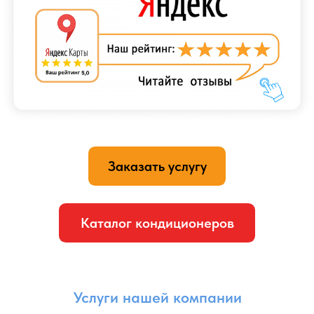
необходимо скрыть трубы и кабели, связанные
с кондиционером, для создания более эстетического
и аккуратного внешнего вида.
Процесс укладки коммуникаций в штробу требует
специальных инструментов и навыков. Сначала
на стене делается углубление в виде штробы,
в которую затем укладываются трубы и кабели. Затем
штроба закрывается и отделывается, чтобы быть
визуально незаметной. Это может включать
шпатлевание, покраску или другие методы отделки,
чтобы штроба сочеталась с остальной структурой
стены.
Укладка коммуникаций в штробу требует тщательного
планирования и точности, чтобы избежать
повреждений стен и обеспечить безопасность
и эффективность работы кондиционера.