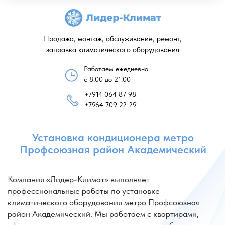
Продажа, монтаж, обслуживание, ремонт,
заправка климатического оборудования
Работаем ежедневно
с 8:00 до 21:00
+7914 064 87 98
Установка кондиционера метро
+7964 709 22 29
Профсоюзная район Академический
Компания «Лидер-Климат» выполняет
профессиональные работы по установке
климатического оборудования метро Профсоюзная
район Академический. Мы работаем с квартирами,
офисами и коммерческими помещениями, обеспечивая
точный расчет мощности и соблюдение всех
технических норм.
Если требуется установить кондиционер Профсоюзная,
специалисты оперативно выезжают на объект
и выполняют качественную услугу: установка
кондиционера Профсоюзная. Также доступна
комплексная установка кондиционеров Профсоюзная