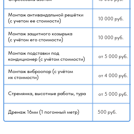
ВНИМАНИЕ!
Отталкиваясь от нашего практического опыта, хотим
обратить внимание на важный момент: приобретая
кондиционер, не стоит сокращать бюджет за счёт
монтажа. По статистике, примерно в 30% случаев нам
приходится переделывать работу после так называемых
«мастеров». Чаще всего причина — недостаточный опыт,
слабая квалификация или отсутствие
профессионального инструмента. В итоге заказчик
получает результат, который требует дополнительных
затрат.
Почему так происходит? Как правило, всё сводится
к одному аргументу: «сделали быстро и подешевле».
Однако просмотр нескольких роликов не даёт
полноценного понимания сложности монтажа. Вопрос
в том, за что именно вы платите исполнителю и на каком
этапе начинается экономия за ваш счёт.
Не вдаваясь во все технические нюансы, приведём
несколько типичных примеров. Вместо
специализированного трубореза могут использовать
обычную пилу для резки медных труб или даже
установить алюминиевые. Из-за непонимания проекта
монтаж могут выполнить поверх уже проложенной
трассы, а внешний блок установить не там, где
требуется. Подобных ситуаций гораздо больше, чем