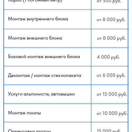
Если вы сомневаетесь или не знаете как
рассчитать стоимость, у нас есть услуга:
Выезд для оценки работ
- 3000 руб.
+79140648798
+79647092229
WhatsApp
Telegram
Заказать услугу
Каталог кондиционеров