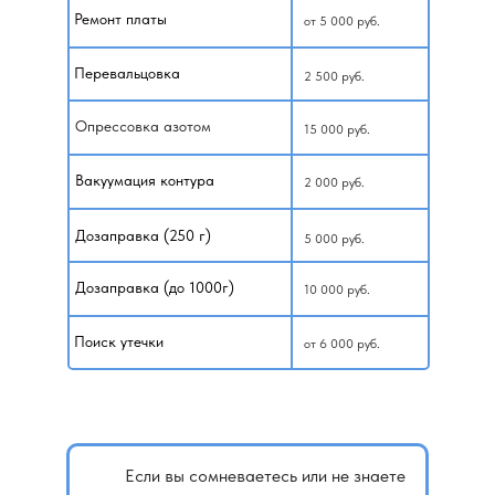
Ремонт платы
от 5 000 руб.
Перевальцовка
2 500 руб.
Опрессовка азотом
15 000 руб.
Вакуумация контура
2 000 руб.
Дозаправка (250 г)
5 000 руб.
Дозаправка (до 1000г)
10 000 руб.
Убедительно просим вас: освобождать место
Поиск утечки
от 6 000 руб.
в помещении от мебели для проведения работ
с кондиционером!
9 BTU
(25м²)
Если вы сомневаетесь или не знаете