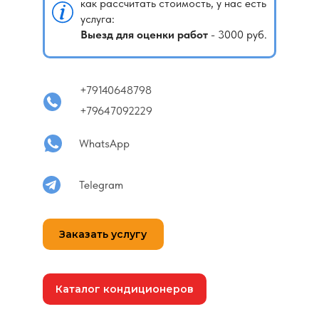
как рассчитать стоимость, у нас есть
услуга:
12 BTU
18BTU
(35м²)
(50м²)
Выезд для оценки работ
- 3000 руб.
Стандартный монтаж
+79140648798
+79647092229
Нестандартный монтаж
WhatsApp
Монтаж в 2 этапа (трасса,
штробление)
Telegram
Демонтаж
Заказать услугу
Диагностика
Каталог кондиционеров
Ремонт