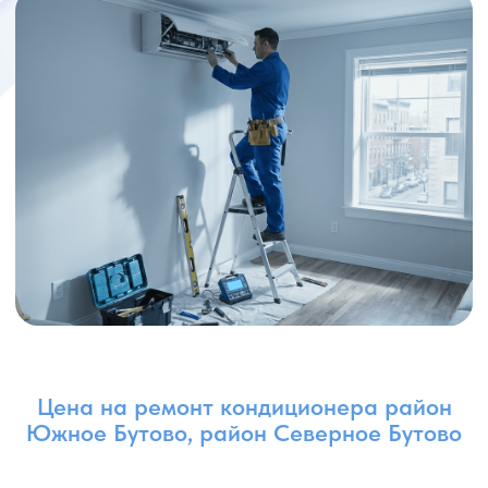
Первичная диагностика
6 000 руб.
Ложный вызов (тариф 3000 р.
8 000 руб.
+ 5000 р.)
Ремонт платы
от 5 000 руб.
Перевальцовка
2 500 руб.
Опрессовка азотом
15 000 руб.
Вакуумация контура
2 000 руб.
Дозаправка (250 г)
5 000 руб.
Дозаправка (до 1000г)
10 000 руб.
Поиск утечки
от 5 000 руб.