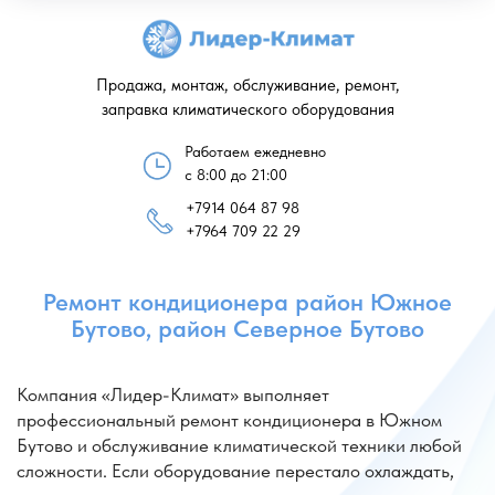
Продажа, монтаж, обслуживание, ремонт,
заправка климатического оборудования
Работаем ежедневно
с 8:00 до 21:00
+7914 064 87 98
Ремонт кондиционера район Южное
+7964 709 22 29
Бутово, район Северное Бутово
Компания «Лидер-Климат» выполняет
профессиональный ремонт кондиционера в Южном
Бутово и обслуживание климатической техники любой
сложности. Если оборудование перестало охлаждать,
издает посторонние звуки или не включается, мастера
быстро проведут диагностику и выполнят ремонт
кондиционера в Южном Бутове с использованием
профессионального инструмента и качественных
комплектующих.
Также специалисты компании выполняют ремонт
кондиционеров Южное Бутово для квартир, частных
домов и офисных помещений. Мы проводим ремонт