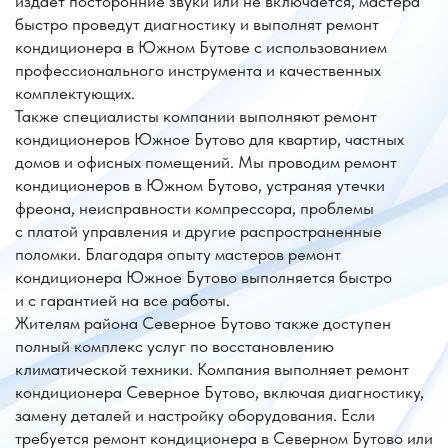
кондиционеров в Южном Бутово, устраняя утечки
фреона, неисправности компрессора, проблемы
с платой управления и другие распространенные
поломки. Благодаря опыту мастеров ремонт
кондиционера Южное Бутово выполняется быстро
и с гарантией на все работы.
Жителям района Северное Бутово также доступен
полный комплекс услуг по восстановлению
климатической техники. Компания выполняет ремонт
кондиционера Северное Бутово, включая диагностику,
замену деталей и настройку оборудования. Если
требуется ремонт кондиционера в Северном Бутово или
ремонт кондиционера в Северном Бутове, мастер
оперативно выезжает на объект и устраняет
неисправность на месте.
Помимо единичных устройств, компания выполняет
ремонт кондиционеров Северное Бутово для квартир,
магазинов и офисов. Мы проводим ремонт
кондиционеров в Северном Бутово, восстанавливая
работоспособность сплит-систем, мультисплит-систем
и других видов климатического оборудования.
Обращаясь в компанию «Лидер-Климат», вы получаете
профессиональный сервис, оперативный выезд мастера
и качественный ремонт кондиционеров в Южном
Бутове и ремонт кондиционеров в Северном Бутове.
Наши специалисты быстро устранят любую
неисправность и вернут комфортный микроклимат в ваш
дом или офис.