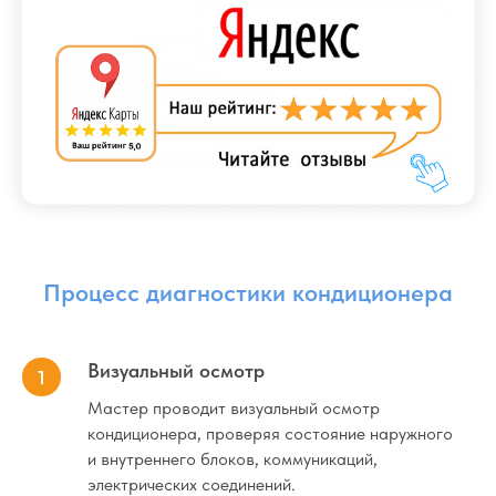
Каталог кондиционеров
Услуги нашей компании
9 BTU
(25м²)
12 BTU
18BTU
(35м²)
(50м²)
Стандартный монтаж
Визуальный осмотр
Мастер проводит визуальный осмотр
Нестандартный монтаж
кондиционера, проверяя состояние наружного
и внутреннего блоков, коммуникаций,
Монтаж в 2 этапа (трасса,
электрических соединений.
штробление)