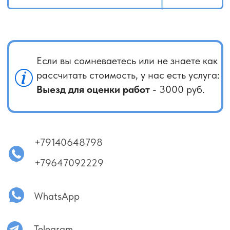
отсутствует регулярная очистка фильтров, а иногда
кондиционер используется при открытых окнах, что
снижает его эффективность.
Важно понимать, что внутренний блок кондиционера
накапливает пыль и загрязнения. Они оседают
на испарителе и змеевике, а при наличии влаги может
образовываться грибок, который распространяется
внутри блока. Это ухудшает качество воздуха и снижает
производительность системы.
Принцип работы внутреннего блока прост: воздух
забирается сверху, проходит через фильтр
и испаритель, после чего охлаждённым подаётся
обратно через жалюзи. Дополнительного притока
свежего воздуха нет, поэтому состояние фильтров
и теплообменника напрямую влияет на эффективность
работы.
Если в помещении есть животные, загрязнение
происходит быстрее. Ошибочно считать, что
кондиционер может годами работать без обслуживания.
На практике это часто приводит к неприятному запаху
и снижению качества воздуха, а в запущенных
случаях — к ухудшению микроклимата.
Проверить состояние кондиционера можно
самостоятельно: снимите фильтр и осмотрите
испаритель на наличие загрязнений. При
их обнаружении рекомендуется обратиться
к специалистам для профессиональной чистки.
Своевременное обслуживание помогает продлить срок