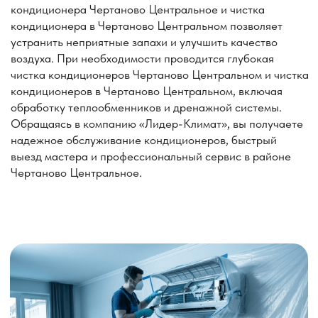
Цены на обслуживание, чистку,
ТО кондиционера
Услуга
Стоимость
Чистка с дизинфекцией внутреннего
блока испарителя + внешний блок
10 000 руб.
(ТО второй год)
Комплексная чистка с мойкой
высокого давления +
15 000 руб.
дезинфекция (ТО третий год)