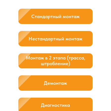
Сервисное обслуживание,
ТО кондиционера
Сервисное обслуживание кондиционера (ТО) — это
комплекс мероприятий, направленных на поддержание
его работоспособности и эффективной работы системы
охлаждения. Оно включает диагностику, очистку,
настройку оборудования и профилактику возможных
неисправностей, что помогает продлить срок службы
кондиционера и обеспечить стабильное качество его
работы.
В ходе технического обслуживания специалисты
проводят осмотр основных компонентов системы:
внешнего и внутреннего блоков, фильтров,
вентиляторов, теплообменников и дренажной системы.
Проверка позволяет выявить загрязнения, износ
деталей, коррозию и другие проблемы, которые могут
негативно влиять на производительность кондиционера.
При необходимости выполняется очистка и ремонт
элементов, чтобы восстановить их нормальную работу
и предотвратить дальнейшие поломки.
Своевременное сервисное обслуживание помогает
улучшить циркуляцию воздуха, повысить эффективность
охлаждения и снизить риск возникновения
неисправностей. Регулярная диагностика