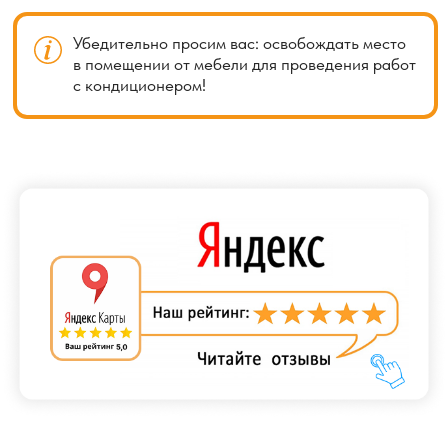
кондиционирования. Регулярная очистка позволяет
повысить эффективность работы оборудования
и улучшить качество воздуха, поступающего
в помещение.
В ходе обслуживания специалисты выполняют осмотр
и очистку ключевых компонентов системы: фильтров,
вентилятора, испарителя, конденсатора и дренажной
системы. Удаляются загрязнения, такие как пыль, пух,
пыльца, шерсть животных и другие частицы, которые
со временем скапливаются внутри оборудования.
Для бережной очистки используются
специализированные инструменты и мягкие щётки,
позволяющие удалить загрязнения без повреждения
поверхностей. При необходимости применяются
профессиональные моющие средства
и дезинфицирующие составы, обеспечивающие более
глубокую очистку.
После завершения работ специалисты проверяют
работоспособность кондиционера и при необходимости
проводят настройку. Также могут быть даны
рекомендации по дальнейшему обслуживанию, чтобы
оборудование сохраняло высокую эффективность.
Рекомендуется проводить чистку кондиционера
регулярно — частота обслуживания зависит от условий
эксплуатации и уровня загрязнения. Это помогает