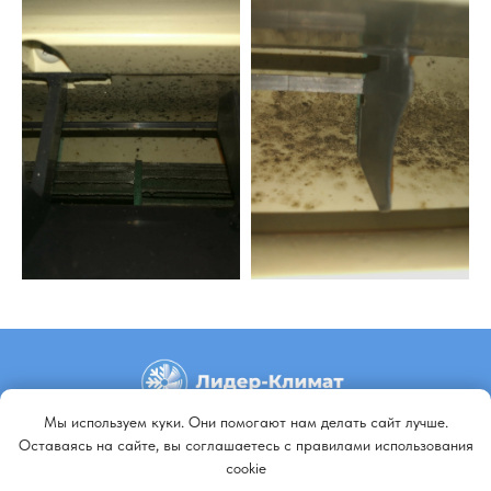
Мы используем куки. Они помогают нам делать сайт лучше.
+79140648798
Оставаясь на сайте, вы соглашаетесь с правилами использования
cookie
+79647092229