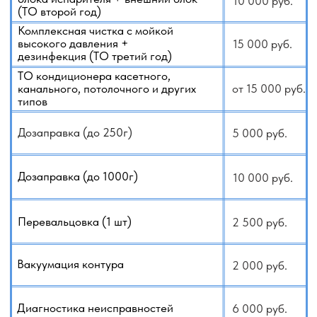
+79140648798
+79647092229
WhatsApp
Telegram
Заказать услугу
Каталог кондиционеров
ВНИМАНИЕ!
Исходя из нашего опыта, настоятельно рекомендуем
проводить ежегодное техническое обслуживание
кондиционера перед началом сезона эксплуатации.
На практике нередко выясняется, что оборудование
не получает должного ухода — как со стороны
установщиков, так и самих владельцев. Часто