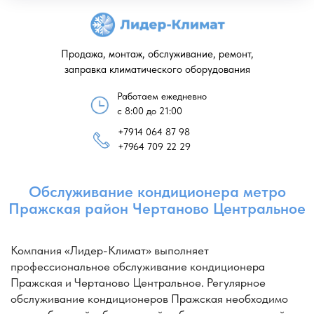
Продажа, монтаж, обслуживание, ремонт,
заправка климатического оборудования
Работаем ежедневно
с 8:00 до 21:00
+7914 064 87 98
Обслуживание кондиционера метро
+7964 709 22 29
Пражская район Чертаново Центральное
Компания «Лидер-Климат» выполняет
профессиональное обслуживание кондиционера
Пражская и Чертаново Центральное. Регулярное
обслуживание кондиционеров Пражская необходимо
для стабильной и безопасной работы климатической
техники. В процессе сервиса специалисты проводят
диагностику оборудования, проверяют состояние узлов
и выполняют чистка кондиционера Пражская и чистка
кондиционеров Пражская, удаляя пыль, бактерии
и загрязнения из внутреннего блока.
Мастера компании «Лидер-Климат» выполняют
обслуживание кондиционера Чертаново Центральное.