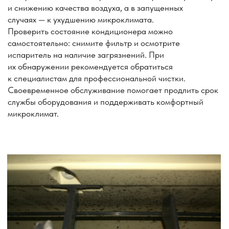
Каталог кондиционеров
Услуги нашей компании
9 BTU
(25м²)
12 BTU
18BTU
(35м²)
(50м²)
Стандартный монтаж
Нестандартный монтаж
Монтаж в 2 этапа (трасса,
штробление)