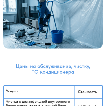
ТО кондиционера касетного,
канального, потолочного и других
от 15 000 руб.
типов
Дозаправка (до 250г)
5 000 руб.
Дозаправка (до 1000г)
10 000 руб.
Перевальцовка (1 шт)
2 500 руб.
Вакуумация контура
2 000 руб.
Диагностика неисправностей
6 000 руб.
Если вы сомневаетесь или не знаете как
рассчитать стоимость, у нас есть услуга:
Выезд для оценки работ
- 3000 руб.