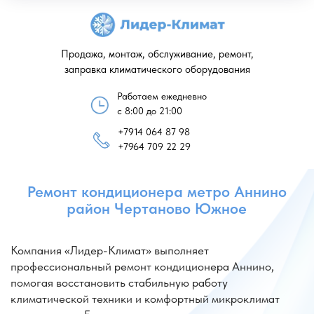
Продажа, монтаж, обслуживание, ремонт,
заправка климатического оборудования
Работаем ежедневно
с 8:00 до 21:00
+7914 064 87 98
Ремонт кондиционера метро Аннино
+7964 709 22 29
район Чертаново Южное
Компания «Лидер-Климат» выполняет
профессиональный ремонт кондиционера Аннино,
помогая восстановить стабильную работу
климатической техники и комфортный микроклимат
в помещении. Если кондиционер перестал охлаждать,
работает с перебоями или издает посторонние шумы,
специалисты проведут диагностику и качественный
ремонт кондиционеров Аннино с гарантией
на выполненные работы.
Мы также предоставляем услуги в районе Чертаново.
Если требуется ремонт кондиционера Чертаново
Южное, мастера оперативно приедут на объект