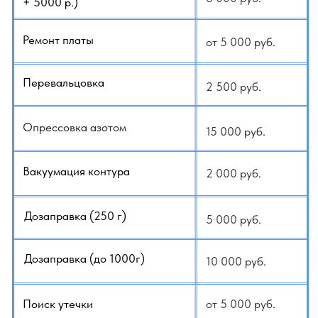
+79140648798
+79647092229
WhatsApp
Telegram
Заказать услугу
Каталог кондиционеров
Одним из самых главных этапов в поиске
неисправности является грамотная
диагностика кондиционера, только после
ее проведения можно говорить о ремонте
и стоимости на него. Диагностика даст
полную картину причины неисправности
вашего кондиционера, и пути ее устранения.