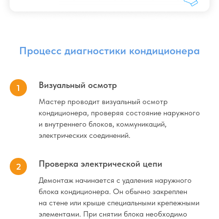
9 BTU
(25м²)
12 BTU
18BTU
(35м²)
(50м²)
Визуальный осмотр
Стандартный монтаж
Мастер проводит визуальный осмотр
кондиционера, проверяя состояние наружного
и внутреннего блоков, коммуникаций,
Нестандартный монтаж
электрических соединений.
Монтаж в 2 этапа (трасса,
штробление)
Проверка электрической цепи
Демонтаж начинается с удаления наружного
Демонтаж
блока кондиционера. Он обычно закреплен
на стене или крыше специальными крепежными
элементами. При снятии блока необходимо
Диагностика