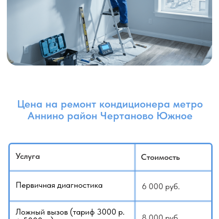
Перевальцовка
2 500 руб.
Опрессовка азотом
15 000 руб.
Вакуумация контура
2 000 руб.
Дозаправка (250 г)
5 000 руб.
Дозаправка (до 1000г)
10 000 руб.
Поиск утечки
от 5 000 руб.
Если вы сомневаетесь или не знаете как
рассчитать стоимость, у нас есть услуга:
Выезд для оценки работ
- 3000 руб.