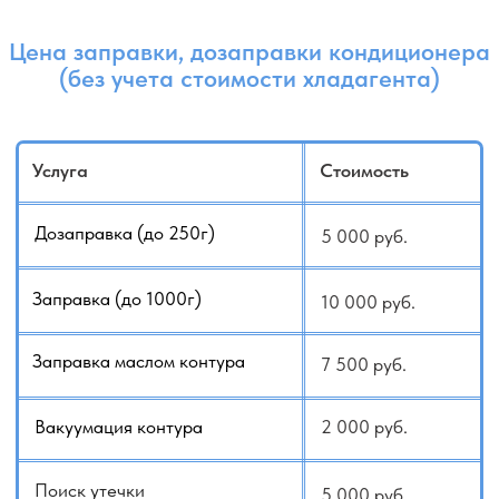
Перевальцовка (1 стык)
2 500 руб.
Если вы сомневаетесь или не знаете как
рассчитать стоимость, у нас есть услуга:
Выезд для оценки работ
- 3000 руб.
+79140648798
+79647092229
WhatsApp
Telegram
Заказать услугу