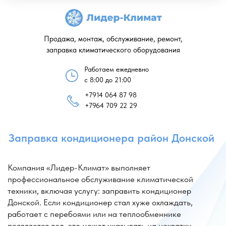
Продажа, монтаж, обслуживание, ремонт,
заправка климатического оборудования
Работаем ежедневно
с 8:00 до 21:00
+7914 064 87 98
Заправка кондиционера район Донской
+7964 709 22 29
Компания «Лидер-Климат» выполняет
профессиональное обслуживание климатической
техники, включая услугу: заправить кондиционер
Донской. Если кондиционер стал хуже охлаждать,
работает с перебоями или на теплообменнике
появляется лед, это может указывать на нехватку
хладагента — требуется дозаправка.
Мы проводим: заправка кондиционера Донской
с точной дозировкой фреона и предварительной
диагностикой системы. Специалисты проверяют
герметичность трассы, контролируют давление
и устраняют возможные утечки, чтобы оборудование
работало стабильно. Также доступна услуга заправка