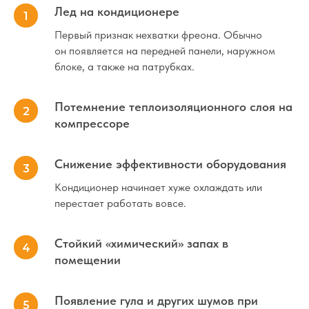
Лед на кондиционере
Первый признак нехватки фреона. Обычно
он появляется на передней панели, наружном
блоке, а также на патрубках.
Как происходит сервис
Потемнение теплоизоляционного слоя на
компрессоре
С использованием вакуумного насоса мастер
осуществляет процесс откачки воздуха из системы,
затем проводится проверка герметичности в течение
20−30 минут. После этого, с помощью электронных
Снижение эффективности оборудования
весов, определяется необходимое количество
хладагента для заправки.
Эта услуга редко
Кондиционер начинает хуже охлаждать или
заказывается отдельно
, поскольку при обнаружении
перестает работать вовсе.
утечки необходимо сначала ее найти и устранить,
а затем уже производить заправку фреоном. Однако,
если имеется незначительная разгерметизация,
возможна дозаправка системы.
Стойкий «химический» запах в
помещении
Появление гула и других шумов при