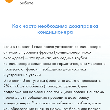
работе
Заказать услугу
Каталог кондиционеров
Услуги нашей компании
9 BTU
(25м²)
12 BTU
18BTU