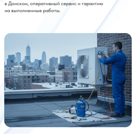
Цена заправки, дозаправки кондиционера
(без учета стоимости хладагента)
Услуга
Стоимость
Дозаправка (до 250г)
5 000 руб.
Заправка (до 1000г)
10 000 руб.
Заправка маслом контура
7 500 руб.
Вакуумация контура
2 000 руб.
Поиск утечки
5 000 руб.
Устранение утечки, пайка
2 500 руб.