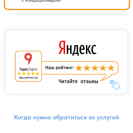
Если в течении 1 года после установки кондиционера
снижается уровень фреона (кондиционер плохо
охлаждает) — это признак, что медные трубки
кондиционера соединены не герметично, они медленно
пропускают фреон. Необходима диагностика
и устранение утечки.
В течении 3 лет утечка фреона не должна превышать
7% от общего объема (присадка фреона), для
поддержания нормального функционирования системы
после 3 лет необходимо проводить дозаправку
кондиционера. Это позволит избежать проблем, таких
как образование инея на наружном блоке или резкое
снижение эффективности работы.
Если вы пропустили дозаправку (или не проводили
техническое обслуживание в течение 2 лет после
установки) и заметили первые признаки недостатка
хладагента в системе, рекомендуется отключить
кондиционер и вызвать мастера. Продолжение
эксплуатации в таком состоянии может привести
к поломке кондиционера.