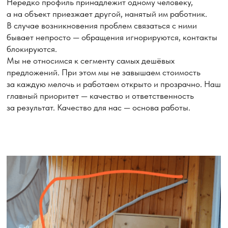
9 BTU
(25м²)
12 BTU
18BTU
(35м²)
(50м²)
Стандартный монтаж
Нестандартный монтаж
Монтаж в 2 этапа (трасса,
штробление)
Демонтаж