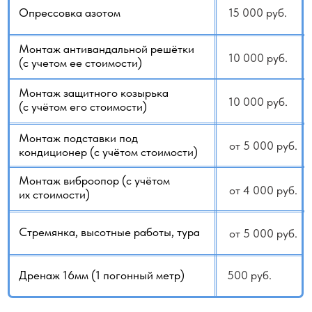
ВНИМАНИЕ!
Опираясь на наш практический опыт, хотим подчеркнуть
важный момент: при покупке кондиционера не стоит
экономить на установке. По нашей статистике,
примерно в 30% случаев нам приходится исправлять
последствия работы «мастеров». Чаще всего проблемы
возникают из-за недостатка опыта, низкой
квалификации или отсутствия профессионального
инструмента. В результате клиент получает монтаж,
который требует дополнительных финансовых вложений.
Почему так происходит? Обычно всё объясняется
просто: сделали быстро и максимально дёшево. Однако
несколько просмотренных роликов не дают реального
понимания сложности монтажа. Важно задуматься,
за что именно вы платите и в какой момент экономия
превращается в будущие расходы.
Если говорить без лишних технических подробностей,
примеры встречаются типичные. Вместо
профессионального трубореза используют обычную
пилу для медных труб или даже монтируют алюминиевые
магистрали. Работы могут выполнить поверх уже
заложенной трассы, а внешний блок установить
не в предусмотренном месте. Подобных ситуаций
значительно больше, чем кажется. Нужно понимать: