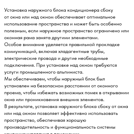
Услуги промышленного альпиниста или
автовышки
Услуги промышленного альпиниста и автовышки
необходимы в области высотных работ и монтажа
кондиционеров. Они обеспечивают безопасный
и эффективный доступ к труднодоступным местам,
позволяя выполнять работы на высоте с высоким
уровнем профессионализма.
Промышленный альпинист способен осуществлять
монтаж кондиционера в труднодоступных местах, таких
как фасады зданий или высокие конструкции.
Автовышка обладает гибкостью и маневренностью,
позволяя достичь высоких точек безопасно
и эффективно. Эта техника оснащена специальной
платформой, которая позволяет нашим специалистам
комфортно работать на высоте, осуществляя монтаж
кондиционеров и проведение необходимых работ.