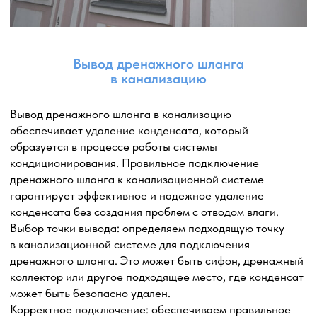
кондиционера.
Установка помпы: устанавливаем дренажную помпу
на подготовленной поверхности, используя
специальные крепежные элементы. Помпа
подключается к системе дренажа кондиционера.
Подключение электропитания: дренажная помпа
требует подключения к источнику электропитания.
Установка защитного козырька или
антивандальной решетки