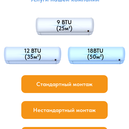
Закрытие декоративным коробом
наружных систем коммуникаций или
крепление их к стене
Закрытие декоративным коробом: в этом случае, чтобы
создать эстетически приятный внешний вид и скрыть
коммуникации, используется специальный
декоративный короб. Короб представляет собой
пластиковый или металлический элемент, который
закрывает трубы и кабели, проходящие по стене.
Декоративный короб обычно закрепляется к стене
с помощью специальных креплений или скрытых
фиксаторов.
Крепление к стене: в некоторых случаях, особенно при
наличии подходящей архитектурной обстановки или
особых требованиях клиента, коммуникации могут быть
креплены непосредственно к стене. Трубы и кабели
могут быть закреплены специальными скобами или
кронштейнами, которые прочно фиксируют их на стене.