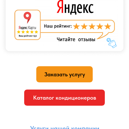
кондиционера. Этот подход применяется, когда
необходимо скрыть трубы и кабели, связанные
с кондиционером, для создания более эстетического
и аккуратного внешнего вида.
Процесс укладки коммуникаций в штробу требует
специальных инструментов и навыков. Сначала
на стене делается углубление в виде штробы,
в которую затем укладываются трубы и кабели. Затем
штроба закрывается и отделывается, чтобы быть
визуально незаметной. Это может включать
шпатлевание, покраску или другие методы отделки,
чтобы штроба сочеталась с остальной структурой
стены.
Укладка коммуникаций в штробу требует тщательного
планирования и точности, чтобы избежать
повреждений стен и обеспечить безопасность
и эффективность работы кондиционера.