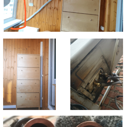
Диагностика
Ремонт
Обслуживание, чистка, ТО
Заправка, дозаправка
Этапы установки кондиционера
Увеличение длины магистрали
Увеличение длины магистрали является одной
из ситуаций нестандартного монтажа кондиционера.
Это происходит, когда расстояние между внутренним
и наружным блоками превышает стандартные
параметры.
При увеличении длины магистрали, требуется