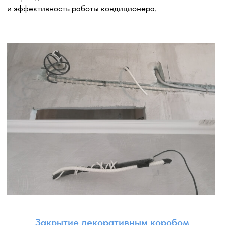
процесса установки кондиционера. Она обеспечивает
электропитание для работы системы и должна быть
выполнена профессионально и безопасно.
Выбор марки и сечения кабеля: помогаем выбрать
подходящий силовой кабель в соответствии
с требованиями кондиционера и электрической сети.
Безопасность и соблюдение норм: следуем
электробезопасным стандартам и нормам, чтобы
минимизировать риски возникновения короткого
замыкания, перегрузки или других проблем.
Обеспечиваем правильную изоляцию кабеля и его
защиту от внешних факторов.
Маршрут прокладки: планируем маршрут прокладки
кабеля таким образом, чтобы он был оптимальным
и эстетически приятным.
Подключение к распределительному щиту (при
необходимости): если требуется подключение силового
кабеля к распределительному щиту, мы проводим это
с соблюдением электробезопасных процедур
и проверяем правильность подключения.
Проверка и испытание: после прокладки силового
кабеля, мы тщательно проверяем его работу, убеждаясь
в правильном электропитании кондиционера
и отсутствии проблем с электрической системой.