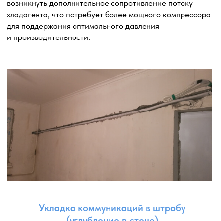
Вывод дренажного шланга
в канализацию
Вывод дренажного шланга в канализацию
обеспечивает удаление конденсата, который
образуется в процессе работы системы
кондиционирования. Правильное подключение
дренажного шланга к канализационной системе
гарантирует эффективное и надежное удаление
конденсата без создания проблем с отводом влаги.
Выбор точки вывода: определяем подходящую точку
в канализационной системе для подключения
дренажного шланга. Это может быть сифон, дренажный
коллектор или другое подходящее место, где конденсат
может быть безопасно удален.
Корректное подключение: обеспечиваем правильное
подключение дренажного шланга к выбранной точке
в канализации.
Наклон и расстояние: следим за правильным наклоном
дренажного шланга, чтобы обеспечить свободный