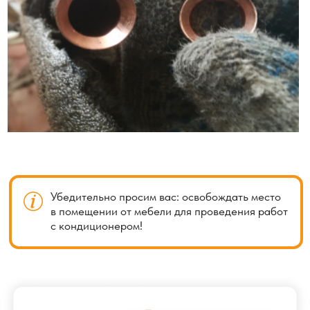
использование дополнительных материалов, таких как
трубы и изоляция, чтобы обеспечить эффективную
работу системы кондиционирования. Также необходимо
учитывать, что с увеличением длины магистрали может
возникнуть дополнительное сопротивление потоку
хладагента, что потребует более мощного компрессора
для поддержания оптимального давления
и производительности.
Укладка коммуникаций в штробу
(углубление в стене)
Укладка коммуникаций в штробу (углубление в стене)
является одним из методов нестандартного монтажа