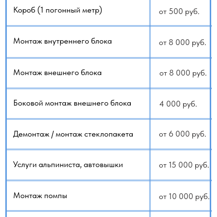
Если вы сомневаетесь или не знаете как
рассчитать стоимость, у нас есть услуга:
Выезд для оценки работ
- 3000 руб.
+79140648798
+79647092229
WhatsApp
Telegram
Заказать услугу
Каталог кондиционеров