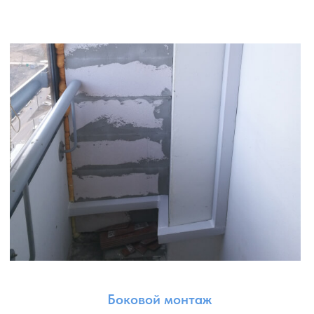
и эффективность работы системы.
Установка шпилек: закрепляем шпильки на стене,
используя подходящие крепежные элементы и методы.
Шпильки служат основными опорными точками для
крепления траверса и наружного блока.
Установка траверса: устанавливаем траверс —
горизонтальную металлическую или алюминиевую
конструкцию, которая обеспечивает устойчивую
поддержку наружного блока. Траверс закрепляется
на шпильках и регулируется для достижения
правильного положения и наклона наружного блока.
Крепление наружного блока: устанавливаем блок
таким образом, чтобы обеспечить его стабильность,
безопасность и оптимальное направление потока
воздуха.