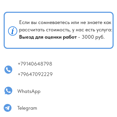
качественный монтаж не может стоить подозрительно
дешево.
Отдельно стоит отметить поиск исполнителей
на популярных сервисах, таких как Профи и Авито.
Нередко профиль принадлежит одному человеку,
а на объект приезжает другой, нанятый им работник.
В случае возникновения проблем связаться с ними
бывает непросто — обращения игнорируются, контакты
блокируются.
Мы не относимся к сегменту самых дешёвых
предложений. При этом мы не завышаем стоимость
за каждую мелочь и работаем открыто и прозрачно. Наш
главный приоритет — качество и ответственность
за результат. Качество для нас — основа работы.