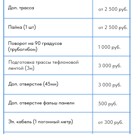
Демонтаж / монтаж стеклопакета
от 6 000 руб.
Услуги альпиниста, автовышки
от 15 000 руб.
Монтаж помпы
от 10 000 руб.
Опрессовка азотом
15 000 руб.
Монтаж антивандальной решётки
10 000 руб.
(с учетом ее стоимости)
Монтаж защитного козырька
10 000 руб.
(с учётом его стоимости)
Монтаж подставки под
от 5 000 руб.
кондиционер (с учётом стоимости)
Монтаж виброопор (с учётом
от 4 000 руб.
их стоимости)
Стремянка, высотные работы, тура
от 5 000 руб.
Дренаж 16мм (1 погонный метр)
500 руб.