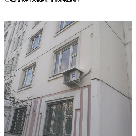
Установка дренажной помпы
Установка дренажной помпы требуется для более
эффективного удаления конденсата. Дренажная помпа
предназначена для откачивания накапливающейся
влаги из внутреннего блока кондиционера
и ее последующей перекачки в стоковую систему или
другое предназначенное место.
Выбор места установки: определяем наиболее
подходящее место для размещения дренажной помпы,
учитывая доступность, эффективность и безопасность.
Обычно это происходит вблизи внутреннего блока