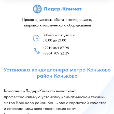
Продажа, монтаж, обслуживание, ремонт,
заправка климатического оборудования
Работаем ежедневно
с 8:00 до 21:00
+7914 064 87 98
Установка кондиционера метро Коньково
+7964 709 22 29
район Коньково
Компания «Лидер-Климат» выполняет
профессиональную установку климатической техники
метро Коньково район Коньково с гарантией качества
и соблюдением всех технических норм.
Если вам необходимо установить кондиционер
Коньково, специалисты компании «Лидер-Климат»
оперативно выезжают на объект, проводят замеры
и подбирают оптимальное решение. Также можно
установить кондиционер в Коньково или установить
кондиционер в Конькове с учетом планировки
помещения и требований к размещению оборудования.
Мы выполняем аккуратную и технически грамотную