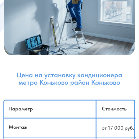
Пайка (1 шт)
от 2 500 руб.
Поворот на 90 градусов
1 000 руб.
(трубогибом)
Подготовка трассы тефлоновой
3 000 руб.
лентой (3м)
Доп. отверстие (45мм)
3 000 руб.
Доп. отверстие фальш панели
500 руб.
Эл. кабель (1 погонный метр)
от 300 руб.
Короб (1 погонный метр)
от 500 руб.
Монтаж внутреннего блока
от 8 000 руб.
Монтаж внешнего блока
от 8 000 руб.
Боковой монтаж внешнего блока
4 000 руб.