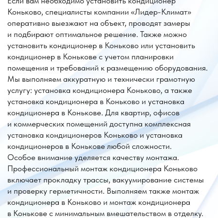
услугу: установка кондиционера Коньково, а также
установка кондиционера в Коньково и установка
кондиционера в Конькове. Для квартир, офисов
и коммерческих помещений доступна комплексная
установка кондиционеров Коньково и установка
кондиционеров в Конькове любой сложности.
Особое внимание уделяется качеству монтажа.
Профессиональный монтаж кондиционера Коньково
включает прокладку трассы, вакуумирование системы
и проверку герметичности. Выполняем также монтаж
кондиционера в Коньково и монтаж кондиционера
в Конькове с минимальным вмешательством в отделку.
Если требуется установка нескольких систем, компания
«Лидер-Климат» предлагает полный монтаж
кондиционеров Коньково, а также аккуратный монтаж
кондиционеров в Коньково и монтаж кондиционеров
в Конькове с гарантией надежной работы
оборудования.
Обращаясь в "Лидер-Климат", вы получаете
профессиональный подход, прозрачные цены
и официальную гарантию на все выполненные работы
в районе Коньково.