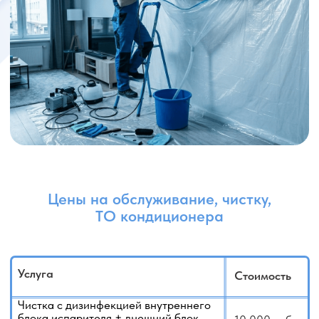
ТО кондиционера касетного,
канального, потолочного и других
от 15 000 руб.
типов
Дозаправка (до 250г)
5 000 руб.
Дозаправка (до 1000г)
10 000 руб.
Перевальцовка (1 шт)
2 500 руб.
Вакуумация контура
2 000 руб.
Диагностика неисправностей
6 000 руб.
Если вы сомневаетесь или не знаете как
рассчитать стоимость, у нас есть услуга:
Выезд для оценки работ
- 3000 руб.