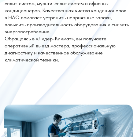
Цены на обслуживание, чистку,
ТО кондиционера
Услуга
Стоимость
Чистка с дизинфекцией внутреннего
блока испарителя + внешний блок
10 000 руб.
(ТО второй год)
Комплексная чистка с мойкой
высокого давления +
15 000 руб.
дезинфекция (ТО третий год)