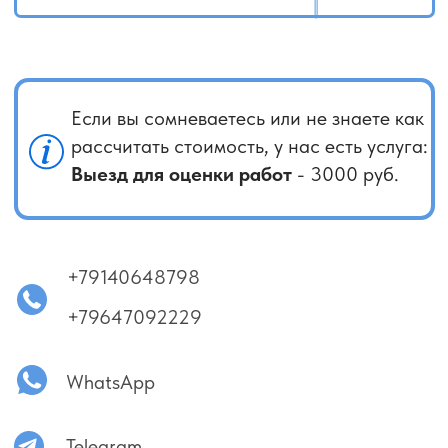
не выполняется регулярная очистка фильтров,
а в некоторых ситуациях кондиционер используется
даже при открытых окнах.
Важно понимать, что внутренний блок кондиционера
накапливает пыль и загрязнения. Со временем они
оседают на испарителе, способствуя образованию
налёта и грибка при наличии влаги. Это может привести
к неприятным запахам и снижению эффективности
работы оборудования.
Принцип работы внутреннего блока основан на заборе
воздуха через фильтр, его прохождении через
испаритель и последующем охлаждении. Очищенный
воздух затем подаётся в помещение. Никакого
дополнительного подмешивания свежего воздуха
в процессе работы не происходит.
Если в доме есть домашние животные, загрязнение
испарителя происходит быстрее. Ошибочно считать,
что кондиционер может работать годами без
обслуживания — это приводит к скоплению грязи,
неприятным запахам и в отдельных случаях может
негативно сказаться на здоровье.
Проверить состояние оборудования можно
самостоятельно: снимите фильтр и осмотрите
испаритель на предмет загрязнений. Также при
выключенном кондиционере можно аккуратно
отодвинуть жалюзи и осмотреть барабан внутреннего
блока. Если заметны следы пыли и налёта, рекомендуем
обратиться к специалистам для профессиональной