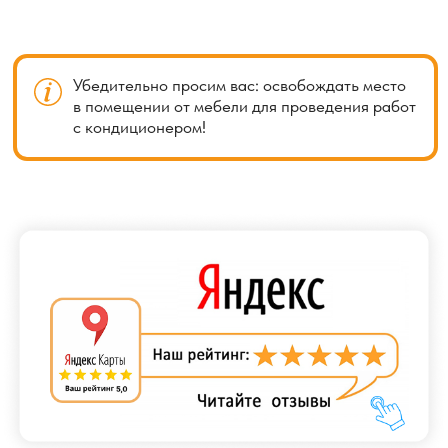
на удаление пыли, загрязнений, бактерий и других
отложений, которые накапливаются в системе
кондиционирования. Регулярная очистка позволяет
повысить эффективность работы оборудования
и улучшить качество воздуха, поступающего
в помещение.
В ходе обслуживания специалисты выполняют осмотр
и очистку ключевых компонентов системы: фильтров,
вентилятора, испарителя, конденсатора и дренажной
системы. Удаляются загрязнения, такие как пыль, пух,
пыльца, шерсть животных и другие частицы, которые
со временем скапливаются внутри оборудования.
Для бережной очистки используются
специализированные инструменты и мягкие щётки,
позволяющие удалить загрязнения без повреждения
поверхностей. При необходимости применяются
профессиональные моющие средства
и дезинфицирующие составы, обеспечивающие более
глубокую очистку.
После завершения работ специалисты проверяют
работоспособность кондиционера и при необходимости
проводят настройку. Также могут быть даны
рекомендации по дальнейшему обслуживанию, чтобы
оборудование сохраняло высокую эффективность.
Рекомендуется проводить чистку кондиционера