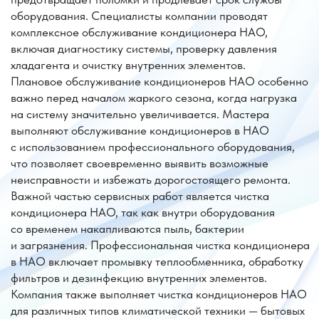
выполняют обслуживание кондиционеров в НАО
с использованием профессионального оборудования,
что позволяет своевременно выявить возможные
неисправности и избежать дорогостоящего ремонта.
Важной частью сервисных работ является чистка
кондиционера НАО, так как внутри оборудования
со временем накапливаются пыль, бактерии
и загрязнения. Профессиональная чистка кондиционера
в НАО включает промывку теплообменника, обработку
фильтров и дезинфекцию внутренних элементов.
Компания также выполняет чистка кондиционеров НАО
для различных типов климатической техники — бытовых
сплит-систем, мульти-сплит систем и офисных
кондиционеров. Качественная чистка кондиционеров
в НАО помогает устранить неприятные запахи,
повысить производительность оборудования и снизить
энергопотребление.
Обращаясь в «Лидер-Климат», вы получаете
оперативный выезд мастера, профессиональную
диагностику и качественное обслуживание
климатической техники.