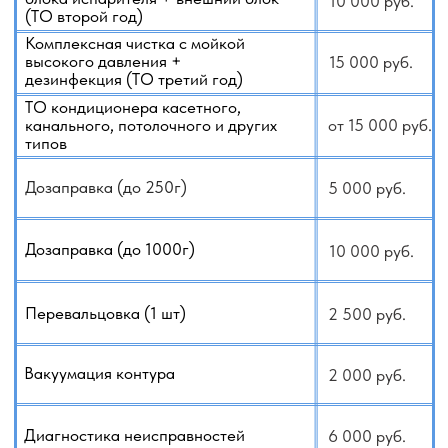
+79140648798
+79647092229
WhatsApp
Telegram
Заказать услугу
Каталог кондиционеров
ВНИМАНИЕ!
Исходя из нашего опыта, настоятельно рекомендуем
проводить ежегодное техническое обслуживание
кондиционера перед началом сезона эксплуатации.
Нередко выясняется, что оборудование не получает
должного ухода — как со стороны установщиков, так
и со стороны владельцев. В лучшем случае