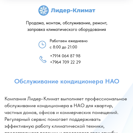
Продажа, монтаж, обслуживание, ремонт,
заправка климатического оборудования
Работаем ежедневно
с 8:00 до 21:00
+7914 064 87 98
Обслуживание кондиционера НАО
+7964 709 22 29
Компания Лидер-Климат выполняет профессиональное
обслуживание кондиционера в НАО для квартир,
частных домов, офисов и коммерческих помещений.
Регулярный сервис помогает поддерживать
эффективную работу климатической техники,
предотвращает поломки и продлевает срок службы
оборудования. Специалисты компании проводят
комплексное обслуживание кондиционера НАО,
включая диагностику системы, проверку давления
хладагента и очистку внутренних элементов.
Плановое обслуживание кондиционеров НАО особенно
важно перед началом жаркого сезона, когда нагрузка
на систему значительно увеличивается. Мастера