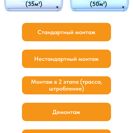
Сервисное обслуживание,
ТО кондиционера
Сервисное обслуживание кондиционера (ТО) — это
комплекс мероприятий, направленных на поддержание
его работоспособности и эффективной работы системы
охлаждения. Оно включает диагностику, очистку,
настройку оборудования и профилактику возможных
неисправностей, что помогает продлить срок службы
кондиционера и обеспечить стабильное качество его
работы.
В ходе технического обслуживания специалисты
проводят осмотр основных компонентов системы:
внешнего и внутреннего блоков, фильтров,
вентиляторов, теплообменников и дренажной системы.
Проверка позволяет выявить загрязнения, износ
деталей, коррозию и другие проблемы, которые могут
негативно влиять на производительность кондиционера.
При необходимости выполняется очистка и ремонт
элементов, чтобы восстановить их нормальную работу
и предотвратить дальнейшие поломки.
Своевременное сервисное обслуживание помогает
улучшить циркуляцию воздуха, повысить эффективность