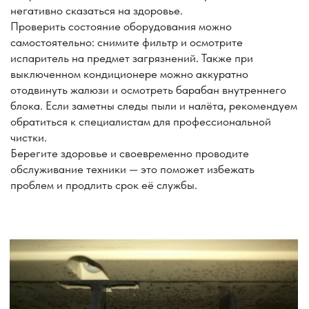
Каталог кондиционеров
Услуги нашей компании
9 BTU
(25м²)
12 BTU
18BTU
(35м²)
(50м²)
Стандартный монтаж
Нестандартный монтаж