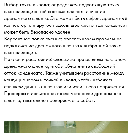
Установка защитного козырька или
антивандальной решетки
Установка защитного козырька или антивандальной
решетки является эффективным способом обеспечения
дополнительной защиты наружного блока
кондиционера от неблагоприятных внешних факторов
и предотвращения возможных повреждений или кражи
оборудования. Эти меры помогают сохранить
надежность и долговечность кондиционера, а также
обеспечить безопасность его работы.