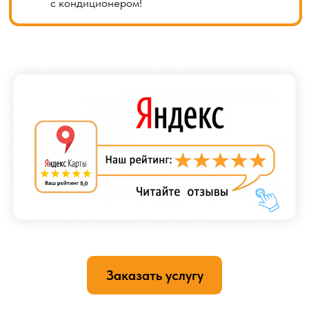
Укладка коммуникаций в штробу
(углубление в стене)
Укладка коммуникаций в штробу (углубление в стене)
является одним из методов нестандартного монтажа
кондиционера. Этот подход применяется, когда
необходимо скрыть трубы и кабели, связанные
с кондиционером, для создания более эстетического
и аккуратного внешнего вида.
Процесс укладки коммуникаций в штробу требует
специальных инструментов и навыков. Сначала
на стене делается углубление в виде штробы,
в которую затем укладываются трубы и кабели. Затем
штроба закрывается и отделывается, чтобы быть
визуально незаметной. Это может включать
шпатлевание, покраску или другие методы отделки,
чтобы штроба сочеталась с остальной структурой
стены.
Укладка коммуникаций в штробу требует тщательного
планирования и точности, чтобы избежать
повреждений стен и обеспечить безопасность
и эффективность работы кондиционера.