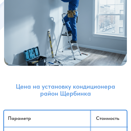
Пайка (1 шт)
от 2 500 руб.
Поворот на 90 градусов
1 000 руб.
(трубогибом)
Подготовка трассы тефлоновой
3 000 руб.
лентой (3м)
Доп. отверстие (45мм)
3 000 руб.
Доп. отверстие фальш панели
500 руб.
Эл. кабель (1 погонный метр)
от 300 руб.
Короб (1 погонный метр)
от 500 руб.
Монтаж внутреннего блока
от 8 000 руб.
Монтаж внешнего блока
от 8 000 руб.
Боковой монтаж внешнего блока
4 000 руб.