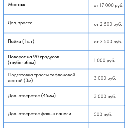
Демонтаж / монтаж стеклопакета
от 6 000 руб.
Услуги альпиниста, автовышки
от 15 000 руб.
Монтаж помпы
от 10 000 руб.
Опрессовка азотом
15 000 руб.
Монтаж антивандальной решётки
10 000 руб.
(с учетом ее стоимости)
Монтаж защитного козырька
10 000 руб.
(с учётом его стоимости)
Монтаж подставки под
от 5 000 руб.
кондиционер (с учётом стоимости)
Монтаж виброопор (с учётом
от 4 000 руб.
их стоимости)
Стремянка, высотные работы, тура
от 5 000 руб.