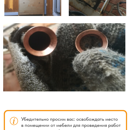
Увеличение длины магистрали является одной
из ситуаций нестандартного монтажа кондиционера.
Это происходит, когда расстояние между внутренним
и наружным блоками превышает стандартные
параметры.
При увеличении длины магистрали, требуется
использование дополнительных материалов, таких как
трубы и изоляция, чтобы обеспечить эффективную
работу системы кондиционирования. Также необходимо
учитывать, что с увеличением длины магистрали может
возникнуть дополнительное сопротивление потоку
хладагента, что потребует более мощного компрессора
для поддержания оптимального давления
и производительности.