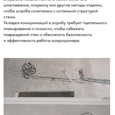
Укладка силового кабеля с/без подключения
к распределительному щиту
Прокладка силового кабеля является важной частью
процесса установки кондиционера. Она обеспечивает
электропитание для работы системы и должна быть
выполнена профессионально и безопасно.
Выбор марки и сечения кабеля: помогаем выбрать
подходящий силовой кабель в соответствии
с требованиями кондиционера и электрической сети.
Безопасность и соблюдение норм: следуем
электробезопасным стандартам и нормам, чтобы
минимизировать риски возникновения короткого
замыкания, перегрузки или других проблем.
Обеспечиваем правильную изоляцию кабеля и его
защиту от внешних факторов.
Маршрут прокладки: планируем маршрут прокладки
кабеля таким образом, чтобы он был оптимальным
и эстетически приятным.
Подключение к распределительному щиту (при
необходимости): если требуется подключение силового
кабеля к распределительному щиту, мы проводим это
с соблюдением электробезопасных процедур
и проверяем правильность подключения.
Проверка и испытание: после прокладки силового
кабеля, мы тщательно проверяем его работу, убеждаясь