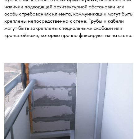
фиксацию наружного блока на стене здания или другой
подходящей поверхности.
Выбор места установки: определяем наиболее
подходящее место для размещения наружного блока
кондиционера, учитывая факторы, такие как
доступность, эстетический вид, безопасность
и эффективность работы системы.
Установка шпилек: закрепляем шпильки на стене,
используя подходящие крепежные элементы и методы.
Шпильки служат основными опорными точками для
крепления траверса и наружного блока.
Установка траверса: устанавливаем траверс —
горизонтальную металлическую или алюминиевую
конструкцию, которая обеспечивает устойчивую
поддержку наружного блока. Траверс закрепляется
на шпильках и регулируется для достижения
правильного положения и наклона наружного блока.
Крепление наружного блока: устанавливаем блок
таким образом, чтобы обеспечить его стабильность,
безопасность и оптимальное направление потока
воздуха.