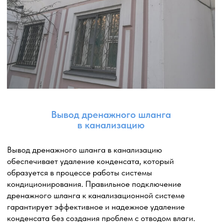
и ее последующей перекачки в стоковую систему или
другое предназначенное место.
Выбор места установки: определяем наиболее
подходящее место для размещения дренажной помпы,
учитывая доступность, эффективность и безопасность.
Обычно это происходит вблизи внутреннего блока
кондиционера.
Установка помпы: устанавливаем дренажную помпу
на подготовленной поверхности, используя
специальные крепежные элементы. Помпа
подключается к системе дренажа кондиционера.
Подключение электропитания: дренажная помпа
требует подключения к источнику электропитания.