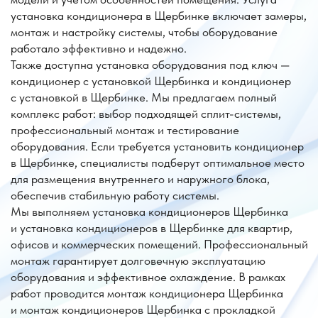
профессиональный монтаж и тестирование
оборудования. Если требуется установить кондиционер
в Щербинке, специалисты подберут оптимальное место
для размещения внутреннего и наружного блока,
обеспечив стабильную работу системы.
Мы выполняем установка кондиционеров Щербинка
и установка кондиционеров в Щербинке для квартир,
офисов и коммерческих помещений. Профессиональный
монтаж гарантирует долговечную эксплуатацию
оборудования и эффективное охлаждение. В рамках
работ проводится монтаж кондиционера Щербинка
и монтаж кондиционеров Щербинка с прокладкой
коммуникаций и проверкой герметичности.
Также доступна услуга монтаж кондиционера
в Щербинке и монтаж кондиционеров в Щербинке, что
позволяет установить систему с соблюдением
технических норм и требований производителя.
Мы обеспечиваем качественный монтаж и настройку,
чтобы кондиционер работал стабильно и создавал
комфортный микроклимат.
Обращаясь в «Лидер-Климат», вы получаете
профессиональную услугу: установка кондиционера
Щербинка, прозрачные условия работы и гарантию
на выполненные услуги.