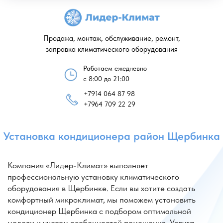
Продажа, монтаж, обслуживание, ремонт,
заправка климатического оборудования
Работаем ежедневно
с 8:00 до 21:00
+7914 064 87 98
Установка кондиционера район Щербинка
+7964 709 22 29
Компания «Лидер-Климат» выполняет
профессиональную установку климатического
оборудования в Щербинке. Если вы хотите создать
комфортный микроклимат, мы поможем установить
кондиционер Щербинка с подбором оптимальной
модели и учетом особенностей помещения. Услуга
установка кондиционера в Щербинке включает замеры,
монтаж и настройку системы, чтобы оборудование
работало эффективно и надежно.
Также доступна установка оборудования под ключ —
кондиционер с установкой Щербинка и кондиционер
с установкой в Щербинке. Мы предлагаем полный
комплекс работ: выбор подходящей сплит-системы,