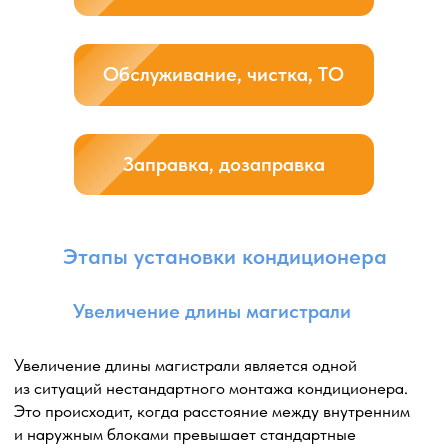
от окна или над окном обеспечивает оптимальное
использование пространства и может быть особенно
полезным, если наружное пространство ограничено или
оконная рама занята другими элементами.
Особое внимание уделяется правильной прокладке
коммуникаций, включая хладагентные трубы,
электрические провода и другие необходимые
подключения. При установке над окном требуются
услуги промышленного альпиниста.
Мы обеспечиваем, чтобы наружный блок был
установлен на безопасном расстоянии от оконного
проема, чтобы избежать возможных помех в открывании
окна или проникновения внешних элементов.
В результате, установка наружного блока сбоку от окна
или над окном позволяет эффективно использовать
пространство, обеспечивая хорошую
производительность и функциональность системы
кондиционирования в помещении.