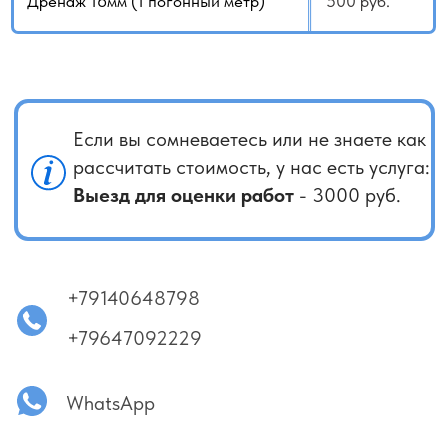
трассы, а внешний блок установить не там, где
требуется. Подобных ситуаций гораздо больше, чем
кажется. Важно понимать: качественная работа
не может стоить подозрительно дёшево. Отдельно стоит
сказать о поиске исполнителей на популярных
площадках вроде «Профи», «Я.Услуги» или «Авито».
Нередко профиль принадлежит одному человеку,
а на объект приезжает совершенно другой, нанятый
им работник. В случае проблем связаться с ними бывает
сложно — обращения игнорируются, а контакты
блокируются. Мы не относимся к категории самых
дешёвых предложений на рынке. При этом
мы не увеличиваем стоимость за каждую мелочь
и работаем прозрачно. КАЧЕСТВО НАШЕ ВСЁ!
Дополнительно хотим подчеркнуть, что ответственный
подход к монтажу — это инвестиция в долговечность
оборудования и комфорт его эксплуатации. Мы всегда
готовы предоставить консультацию и рекомендации,
чтобы ваша система работала надёжно и эффективно.