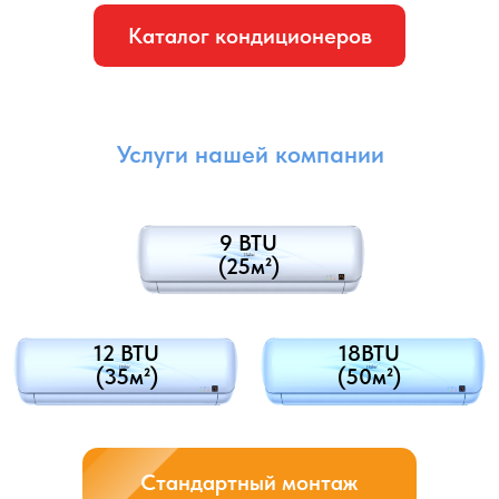
Закрытие декоративным коробом
наружных систем коммуникаций или
крепление их к стене
Закрытие декоративным коробом: в этом случае, чтобы
создать эстетически приятный внешний вид и скрыть
коммуникации, используется специальный
декоративный короб. Короб представляет собой
пластиковый или металлический элемент, который
закрывает трубы и кабели, проходящие по стене.
Декоративный короб обычно закрепляется к стене
с помощью специальных креплений или скрытых
фиксаторов.
Крепление к стене: в некоторых случаях, особенно при