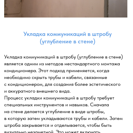
может быть безопасно удален.
Корректное подключение: обеспечиваем правильное
подключение дренажного шланга к выбранной точке
в канализации.
Наклон и расстояние: следим за правильным наклоном
дренажного шланга, чтобы обеспечить свободный
отток конденсата. Также учитываем расстояние между
кондиционером и точкой вывода, чтобы избежать
слишком длинных шлангов или излишнего напряжения.
Проверка и испытание: после установки дренажного
шланга, тщательно проверяем его работу.