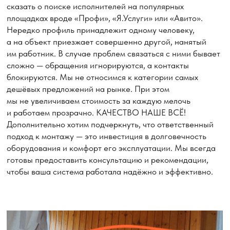
Каталог кондиционеров
Услуги нашей компании
9 BTU
(25м²)
12 BTU
18BTU
(35м²)
(50м²)
Стандартный монтаж
Нестандартный монтаж
Монтаж в 2 этапа (трасса,
штробление)