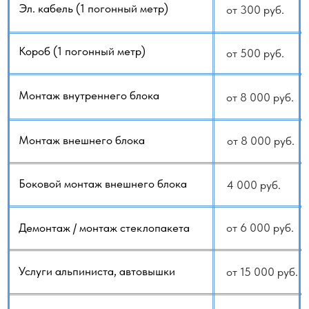
Дренаж 16мм (1 погонный метр)
500 руб.
Если вы сомневаетесь или не знаете как
рассчитать стоимость, у нас есть услуга:
Выезд для оценки работ
- 3000 руб.
+79140648798
+79647092229
WhatsApp
Telegram
Заказать услугу