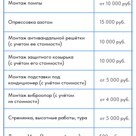
Каталог кондиционеров
ВНИМАНИЕ!
Отталкиваясь от нашего практического опыта, хотим
обратить внимание на важный момент: приобретая
кондиционер, не стоит сокращать бюджет за счёт
монтажа. По статистике, примерно в 30% случаев нам
приходится переделывать работу после так называемых
«мастеров». Чаще всего причина — недостаточный опыт,
слабая квалификация или отсутствие
профессионального инструмента. В итоге заказчик
получает результат, который требует дополнительных
затрат. Почему так происходит? Как правило, всё
сводится к одному аргументу: «сделали быстро
и подешевле». Однако просмотр нескольких роликов
не даёт полноценного понимания сложности монтажа.
Вопрос в том, за что именно вы платите исполнителю
и на каком этапе начинается экономия за ваш счёт.
Не вдаваясь во все технические нюансы, приведём
несколько типичных примеров. Вместо
специализированного трубореза могут использовать
обычную пилу для резки медных труб или даже
установить алюминиевые. Из-за непонимания проекта
монтаж могут выполнить поверх уже проложенной