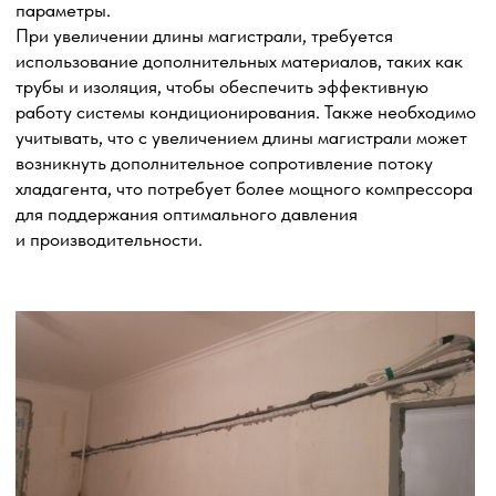
Вывод дренажного шланга
в канализацию
Вывод дренажного шланга в канализацию
обеспечивает удаление конденсата, который
образуется в процессе работы системы
кондиционирования. Правильное подключение
дренажного шланга к канализационной системе
гарантирует эффективное и надежное удаление
конденсата без создания проблем с отводом влаги.
Выбор точки вывода: определяем подходящую точку
в канализационной системе для подключения
дренажного шланга. Это может быть сифон, дренажный
коллектор или другое подходящее место, где конденсат