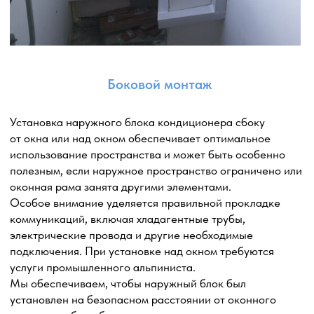
Услуги промышленного альпиниста или
автовышки
Услуги промышленного альпиниста и автовышки
необходимы в области высотных работ и монтажа
кондиционеров. Они обеспечивают безопасный
и эффективный доступ к труднодоступным местам,
позволяя выполнять работы на высоте с высоким
уровнем профессионализма.
Промышленный альпинист способен осуществлять
монтаж кондиционера в труднодоступных местах, таких
как фасады зданий или высокие конструкции.
Автовышка обладает гибкостью и маневренностью,
позволяя достичь высоких точек безопасно
и эффективно. Эта техника оснащена специальной